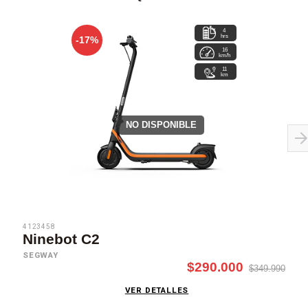
4
hrs
-17%
16
km/h
11
km
NO DISPONIBLE
4123458
Ninebot C2
SEGWAY
$290.000
$349.990
VER DETALLES