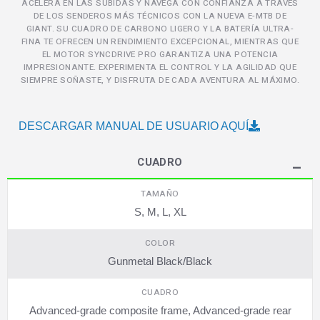
ACELERA EN LAS SUBIDAS Y NAVEGA CON CONFIANZA A TRAVÉS
DE LOS SENDEROS MÁS TÉCNICOS CON LA NUEVA E-MTB DE
GIANT. SU CUADRO DE CARBONO LIGERO Y LA BATERÍA ULTRA-
FINA TE OFRECEN UN RENDIMIENTO EXCEPCIONAL, MIENTRAS QUE
EL MOTOR SYNCDRIVE PRO GARANTIZA UNA POTENCIA
IMPRESIONANTE. EXPERIMENTA EL CONTROL Y LA AGILIDAD QUE
SIEMPRE SOÑASTE, Y DISFRUTA DE CADA AVENTURA AL MÁXIMO.
DESCARGAR MANUAL DE USUARIO AQUÍ
CUADRO
TAMAÑO
S, M, L, XL
COLOR
Gunmetal Black/Black
CUADRO
Advanced-grade composite frame, Advanced-grade rear