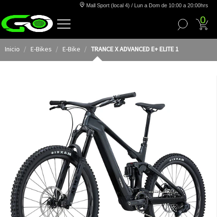
Mall Sport (local 4) / Lun a Dom de 10:00 a 20:00hrs
0
Inicio
E-Bikes
E-Bike
TRANCE X ADVANCED E+ ELITE 1