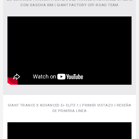
CON SASCHA KIM | GIANT FACTORY OFF-ROAD TEAM
GIANT TRANCE X ADVANCED E+ ELITE 1 | PRIMER VISTAZO | RESEÑA
DE PRIMERA LÍNEA