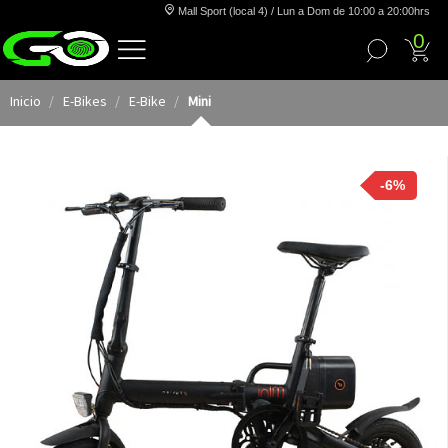
Mall Sport (local 4) / Lun a Dom de 10:00 a 20:00hrs
0
Inicio
E-Bikes
E-Bike
Mini
-6%