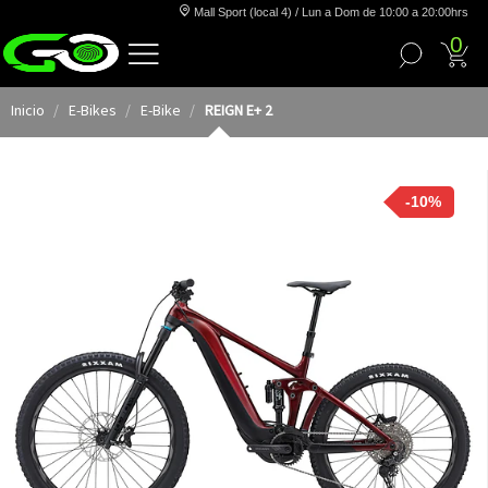
Mall Sport (local 4) / Lun a Dom de 10:00 a 20:00hrs
0
Inicio
E-Bikes
E-Bike
REIGN E+ 2
-10%