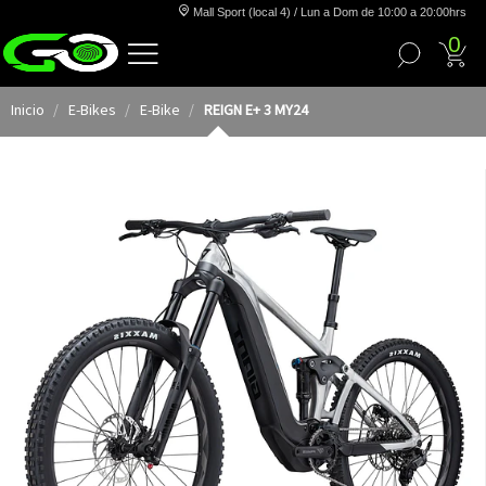
Mall Sport (local 4) / Lun a Dom de 10:00 a 20:00hrs
0
Inicio
E-Bikes
E-Bike
REIGN E+ 3 MY24