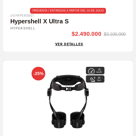
PREVENTA / ENTREGAS A PARTIR DEL 14 DE JULIO
UGHYPER0001
Hypershell X Ultra S
HYPERSHELL
$2.490.000
$3.100.000
VER DETALLES
25
km/h
-25%
30
km