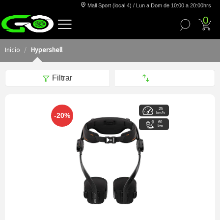
Mall Sport (local 4) / Lun a Dom de 10:00 a 20:00hrs
0
Inicio
Hypershell
Filtrar
25
km/h
-20%
60
km