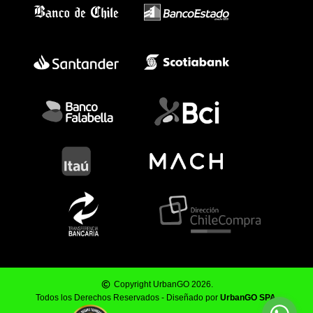
Copyright UrbanGO 2026.
Todos los Derechos Reservados - Diseñado por
UrbanGO SPA
.