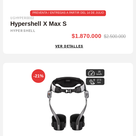
PREVENTA / ENTREGAS A PARTIR DEL 14 DE JULIO
UGHYPER0002
Hypershell X Max S
HYPERSHELL
$1.870.000
$2.500.000
VER DETALLES
20
km/h
-21%
17,5
km