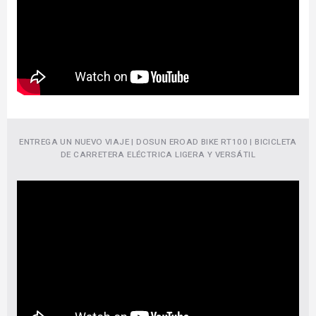
ENTREGA UN NUEVO VIAJE | DOSUN EROAD BIKE RT100 | BICICLETA
DE CARRETERA ELÉCTRICA LIGERA Y VERSÁTIL