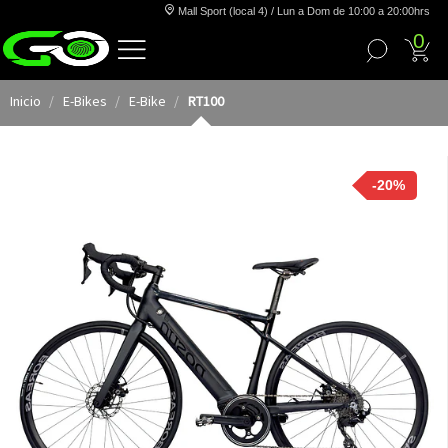
Mall Sport (local 4) / Lun a Dom de 10:00 a 20:00hrs
0
Inicio
E-Bikes
E-Bike
RT100
-20%