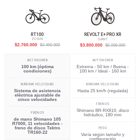
RT100
REVOLT E+ PRO XR
DOSUN
GIANT
$2.760.000
$3.450.000
$3.800.000
$5.099.000
AUTONOMÍA
AUTONOMÍA
100 km (óptima
Extrema - 50 km / Buena -
condiciones)
100 km / Ideal - 160 km
MÁXIMA VELOCIDAD
MÁXIMA VELOCIDAD
Sistema de asistencia
Hasta 25 km/h (regulada)
eléctrica ajustable de
cinco velocidades
FRENOS
Shimano BR-RX810, disco
FRENOS
hidráulico, 180 mm
de mano Shimano 105
R7000, 11 velocidades -
freno de disco Tektro
PESO
TR160-22
Varía según tamaño y
configuración