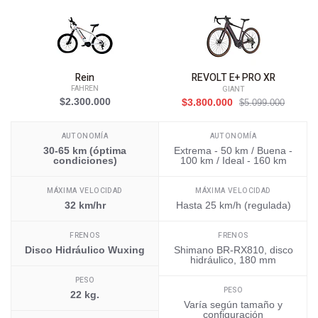
Rein
REVOLT E+ PRO XR
FAHREN
GIANT
$2.300.000
$3.800.000
$5.099.000
AUTONOMÍA
AUTONOMÍA
30-65 km (óptima
Extrema - 50 km / Buena -
condiciones)
100 km / Ideal - 160 km
MÁXIMA VELOCIDAD
MÁXIMA VELOCIDAD
32 km/hr
Hasta 25 km/h (regulada)
FRENOS
FRENOS
Disco Hidráulico Wuxing
Shimano BR-RX810, disco
hidráulico, 180 mm
PESO
PESO
22 kg.
Varía según tamaño y
configuración