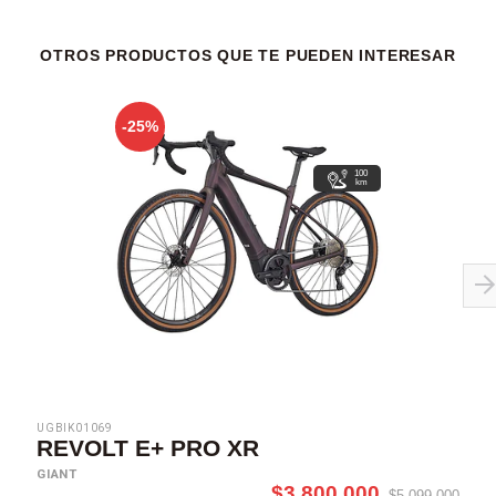
OTROS PRODUCTOS QUE TE PUEDEN INTERESAR
-25%
100
km
UGBIK01069
REVOLT E+ PRO XR
GIANT
$3.800.000
$5.099.000