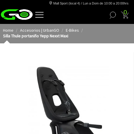
Mall Sport (local 4) / Lun a Dom de 10:00 a 20:00hrs
0
Home
Accesorios | UrbanGO
E-Bikes
Silla Thule portaniño Yepp Nexxt Maxi