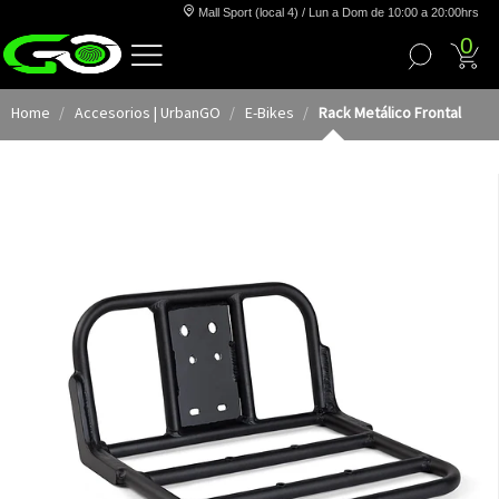
Mall Sport (local 4) / Lun a Dom de 10:00 a 20:00hrs
0
Home
Accesorios | UrbanGO
E-Bikes
Rack Metálico Frontal