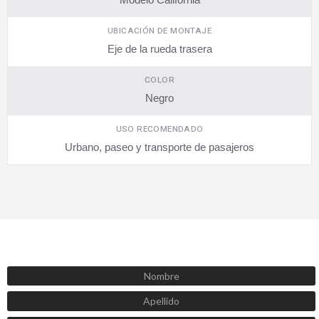
UBICACIÓN DE MONTAJE
Eje de la rueda trasera
COLOR
Negro
USO RECOMENDADO
Urbano, paseo y transporte de pasajeros
SUSCRÍBETE AHORA
Recibe las mejores promociones, descuentos y novedades