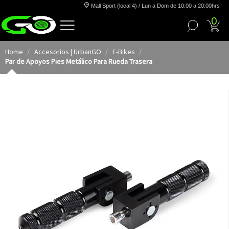
Mall Sport (local 4) / Lun a Dom de 10:00 a 20:00hrs
0
Home
Accesorios | UrbanGO
E-Bikes
Par de Apoyos Pies Metálico Para Rueda Trasera