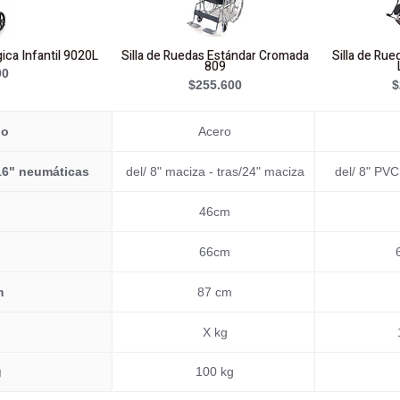
ica Infantil 9020L
Silla de Ruedas Estándar Cromada
Silla de Ru
809
00
$255.600
$
io
Acero
/16" neumáticas
del/ 8" maciza - tras/24" maciza
del/ 8" PVC
46cm
66cm
m
87 cm
X kg
g
100 kg