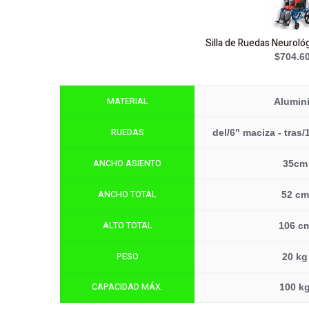
Silla de Ruedas Neurológ
$704.6
MATERIAL
Alumin
RUEDAS
del/6" maciza - tras
ANCHO ASIENTO
35cm
ANCHO TOTAL
52 cm
ALTO TOTAL
106 c
PESO
20 kg
CAPACIDAD MÁX.
100 k