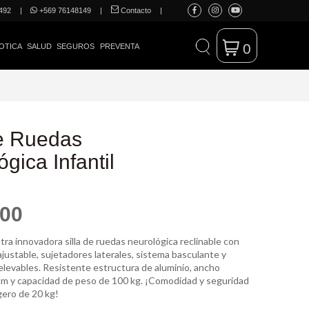
492
|
+569 76148149
|
Contacto
|
0
OTICA
SALUD
SEGUROS
PREVENTA
de Ruedas
gica Infantil
600
ra innovadora silla de ruedas neurológica reclinable con
justable, sujetadores laterales, sistema basculante y
elevables. Resistente estructura de aluminio, ancho
cm y capacidad de peso de 100 kg. ¡Comodidad y seguridad
gero de 20 kg!