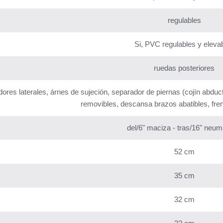
regulables
Si, PVC regulables y eleva
ruedas posteriores
dores laterales, árnes de sujeción, separador de piernas (cojín abdu
removibles, descansa brazos abatibles, fr
del/6" maciza - tras/16" neum
52 cm
35 cm
32 cm