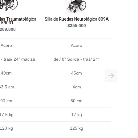
edas Traumatológica
Silla de Ruedas Neurológica 809A
Silla de Rue
LK9031
Coj
$355.000
269.800
Acero
Acero
 - tras/ 24" maciza
del/ 8" Solida - tras/ 24"
del/ 8" 
49cm
45cm
63.5 cm
Xcm
90 cm
80 cm
17.5 kg
17 kg
120 kg
125 kg