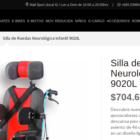
Mall Sport (local 4) / Lun a Dom de 10:00 a 20:00hrs
|
+569 23966
KATES
E-BIKES
E-MOTOS
MOV. REDUCIDA
NIÑOS
E-CARGO
ACCESORIOS
ROB
Silla de Ruedas Neurológica Infantil 9020L
Silla 
Neuroló
9020L
$704.
Descubre nuest
apoyacabezas a
descansa pies 
asiento de 46 
en un diseño li