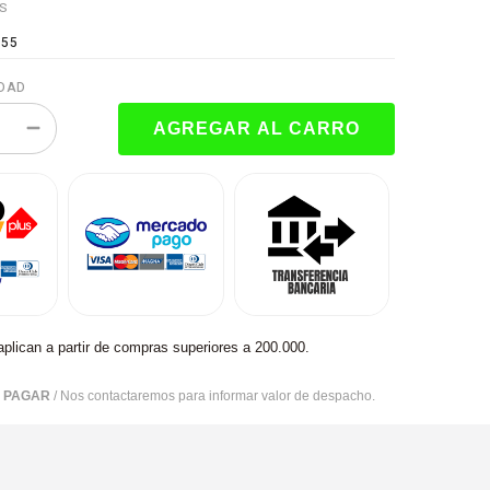
ES
155
DAD
aplican a partir de compras superiores a 200.000.
R PAGAR
/ Nos contactaremos para informar valor de despacho.