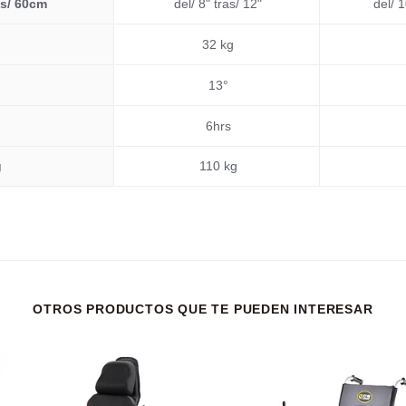
as/ 60cm
del/ 8" tras/ 12"
del/ 1
32 kg
13°
6hrs
g
110 kg
OTROS PRODUCTOS QUE TE PUEDEN INTERESAR