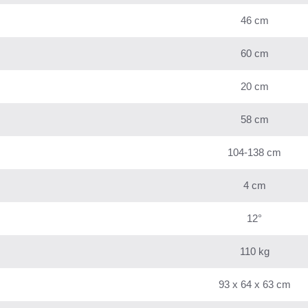
46 cm
60 cm
20 cm
58 cm
104-138 cm
4 cm
12°
110 kg
93 x 64 x 63 cm