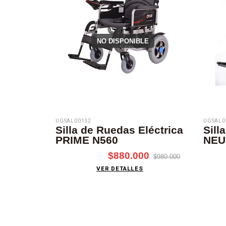
NO DISPONIBLE
UGSAL00132
UGSAL0
Silla de Ruedas Eléctrica
Sill
PRIME N560
NEU
$880.000
$980.000
VER DETALLES