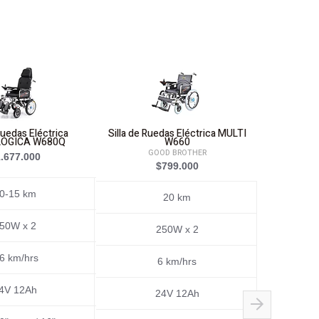
Ruedas Eléctrica
Silla de Ruedas Eléctrica MULTI
Silla de R
OGICA W680Q
W660
U
GOOD BROTHER
.677.000
$
$799.000
0-15 km
20 km
50W x 2
250W x 2
 6 km/hrs
5 
6 km/hrs
4V 12Ah
24V 12Ah