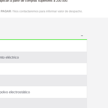
aplican a partir de compras superiores a 200.000.
R PAGAR
/ Nos contactaremos para informar valor de despacho.
to eléctrico
olvo electrostático