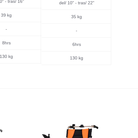
0" - tras/ 16"
del
del/ 10" - tras/ 22"
39 kg
35 kg
-
Sin
-
8hrs
6hrs
130 kg
130 kg
-13%