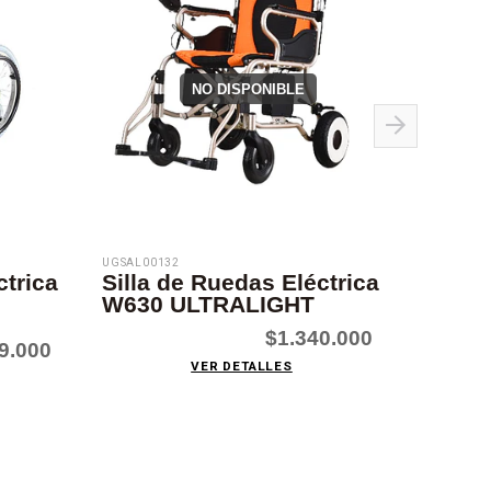
NO DISPONIBLE
UGSAL00132
UGSAL001
ctrica
Silla de Ruedas Eléctrica
Silla
W630 ULTRALIGHT
Biped
full
$1.340.000
9.000
VER DETALLES