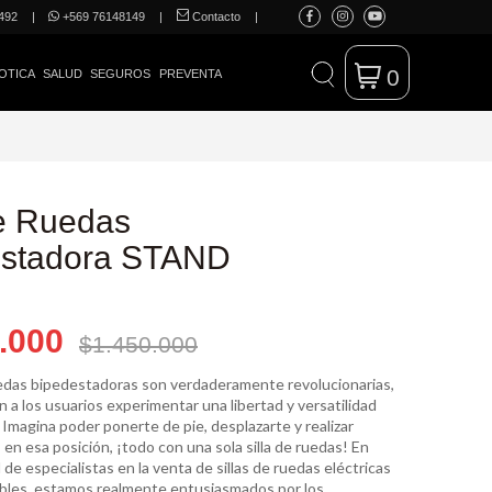
492
|
+569 76148149
|
Contacto
|
0
OTICA
SALUD
SEGUROS
PREVENTA
de Ruedas
estadora STAND
.000
$1.450.000
ruedas bipedestadoras son verdaderamente revolucionarias,
 a los usuarios experimentar una libertad y versatilidad
Imagina poder ponerte de pie, desplazarte y realizar
 en esa posición, ¡todo con una sola silla de ruedas! En
 de especialistas en la venta de sillas de ruedas eléctricas
eíbles, estamos realmente entusiasmados por los