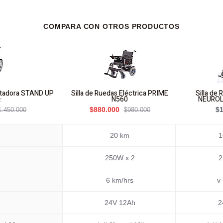
COMPARA CON OTROS PRODUCTOS
estadora STAND UP
Silla de Ruedas Eléctrica PRIME
Silla de 
N560
NEUROL
E
$880.000
$1
$980.000
1.450.000
20 km
1
250W x 2
2
6 km/hrs
v
24V 12Ah
2