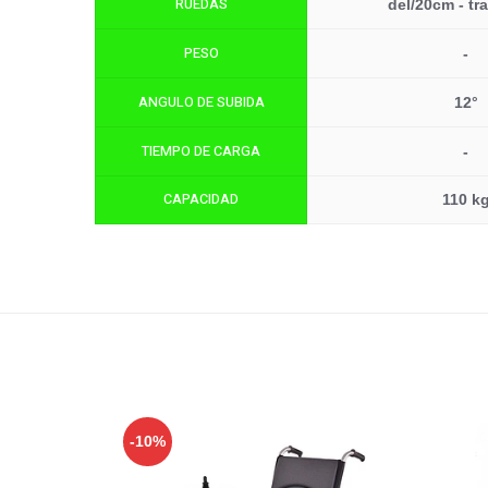
RUEDAS
del/20cm - tr
PESO
-
ANGULO DE SUBIDA
12°
TIEMPO DE CARGA
-
CAPACIDAD
110 k
-10%