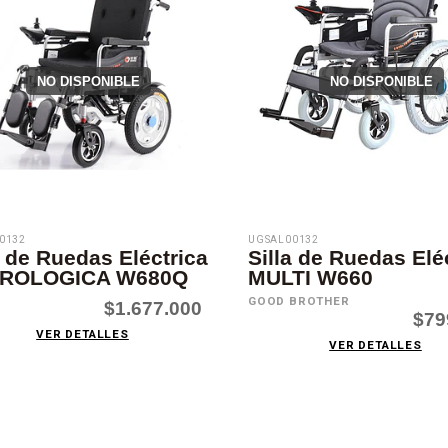
NO DISPONIBLE
NO DISPONIBLE
0132
UGSAL00132
a de Ruedas Eléctrica
Silla de Ruedas Elé
ROLOGICA W680Q
MULTI W660
GOOD BROTHER
$1.677.000
$79
VER DETALLES
VER DETALLES