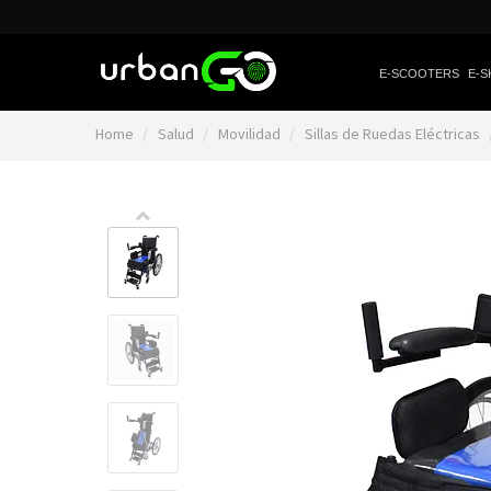
E-SCOOTERS
E-S
Home
Salud
Movilidad
Sillas de Ruedas Eléctricas
Video