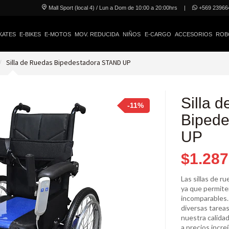
Mall Sport (local 4) / Lun a Dom de 10:00 a 20:00hrs
|
+569 23966
KATES
E-BIKES
E-MOTOS
MOV. REDUCIDA
NIÑOS
E-CARGO
ACCESORIOS
ROB
Silla de Ruedas Bipedestadora STAND UP
Silla 
-11%
Biped
UP
$1.287
Las sillas de 
ya que permiten
incomparables. 
diversas tareas
nuestra calidad
a precios incr