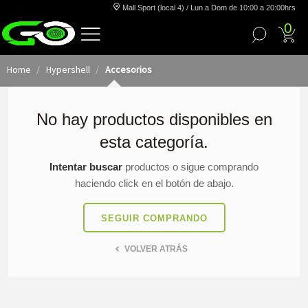
Mall Sport (local 4) / Lun a Dom de 10:00 a 20:00hrs
0
Home
Hypershell
Accesorios
No hay productos disponibles en
esta categoría.
Intentar buscar
productos o sigue comprando
haciendo click en el botón de abajo.
SEGUIR COMPRANDO
VOLVER ATRÁS