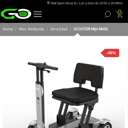
Mall Sport (local 4) / Lun a Dom de 10:00 a 20:00hrs
0
Home
Mov. Reducida
3era Edad
SCOOTER Mijo MA01
-48%