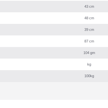
43 cm
48 cm
39 cm
87 cm
104 gm
kg
100kg