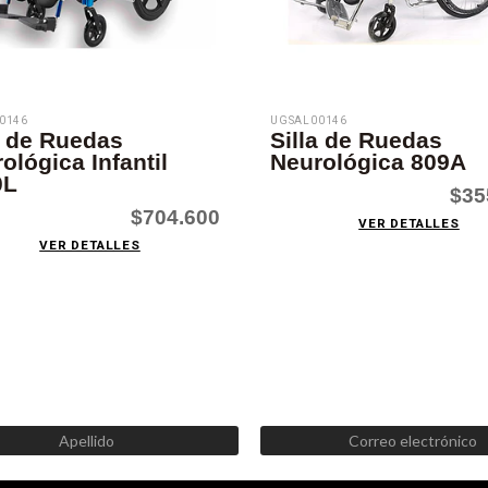
0146
UGSAL00146
a de Ruedas
Silla de Ruedas
ológica Infantil
Neurológica 809A
0L
$35
$704.600
VER DETALLES
VER DETALLES
SUSCRÍBETE AHORA
Recibe las mejores promociones, descuentos y novedades