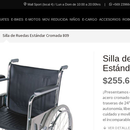
Mall Sport (local 4) / Lun a Dom de 10:00 a 20:00hrs
|
+569 23966
KATES
E-BIKES
E-MOTOS
MOV. REDUCIDA
NIÑOS
E-CARGO
ACCESORIOS
ROB
Silla de Ruedas Estándar Cromada 809
Silla 
Estánd
$255.
¡Presentamos e
acero cromado d
traseras de 24"
autonomía, libe
cuidado y movil
el incomparabl
VER DETALL