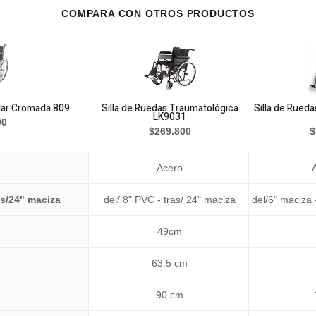
COMPARA CON OTROS PRODUCTOS
dar Cromada 809
Silla de Ruedas Traumatológica
Silla de Rueda
LK9031
00
$269.800
$
Acero
as/24" maciza
del/ 8" PVC - tras/ 24" maciza
del/6" maciza 
49cm
63.5 cm
90 cm