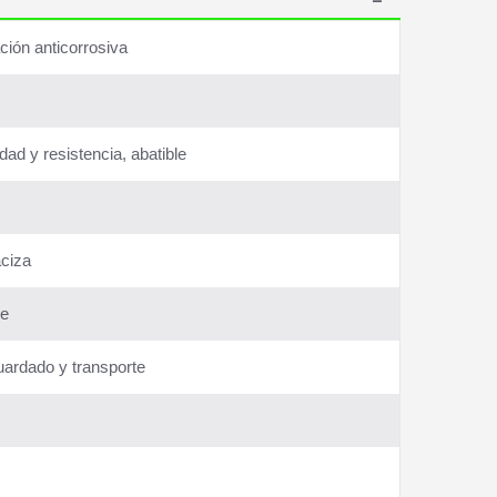
ción anticorrosiva
d y resistencia, abatible
aciza
le
uardado y transporte