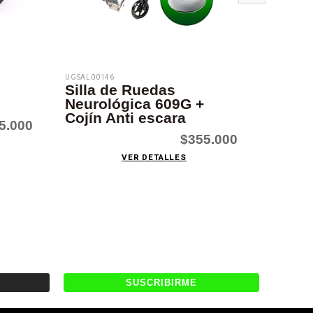
UGSAL00146
UGSAL001
Silla de Ruedas
Silla
Neurológica 609G +
Neuro
Cojín Anti escara
5.000
$355.000
VER DETALLES