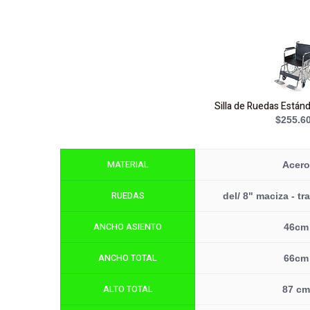
Silla de Ruedas Están
$255.6
MATERIAL
Acero
RUEDAS
del/ 8" maciza - tr
ANCHO ASIENTO
46cm
ANCHO TOTAL
66cm
ALTO TOTAL
87 cm