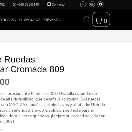
492
|
+569 76148149
|
Contacto
|
0
OTICA
SALUD
SEGUROS
PREVENTA
de Ruedas
ar Cromada 809
600
l impresionante Modelo JL809! Una silla estándar de
e alta durabilidad, que desafía la corrosión. Sus ruedas
 son MACIZAS, ¡adiós a los pinchazos y al inflador! Brinda
rtad y seguridad, siendo la solución perfecta para el
idad de sus seres queridos. ¡Mejore su calidad de vida con
e JL809!
ES