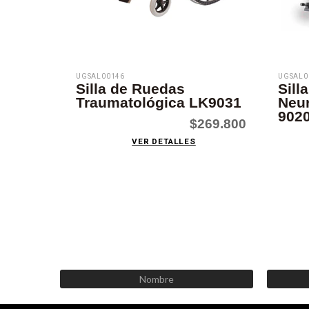
UGSAL00146
UGSAL0
Silla de Ruedas
Sill
Traumatológica LK9031
Neur
902
$269.800
VER DETALLES