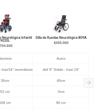
s Neurológica Infantil
Silla de Ruedas Neurológica 809A
Silla de Rue
9020L
Coj
$355.000
704.600
Aluminio
Acero
- tras/16" neumáticas
del/ 8" Solida - tras/ 24"
del/ 8" 
35cm
45cm
52 cm
Xcm
106 cm
80 cm