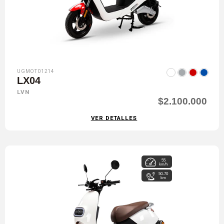
UGMOT01214
LX04
LVN
$2.100.000
VER DETALLES
55
km/h
50-70
km