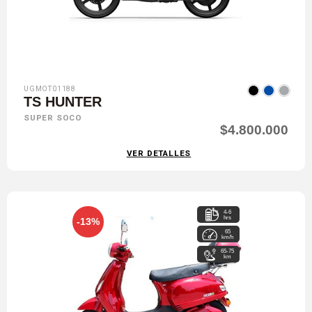
UGMOT01188
TS HUNTER
SUPER SOCO
$4.800.000
VER DETALLES
4-6
hrs
-13%
65
km/h
65-75
km