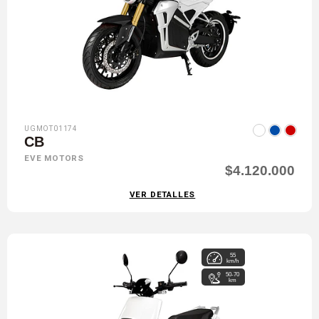
UGMOT01174
CB
EVE MOTORS
$4.120.000
VER DETALLES
55
km/h
50-70
km