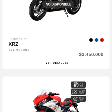
NO DISPONIBLE
UGMOT01180
XRZ
EVE MOTORS
$3.450.000
VER DETALLES
4-6
hrs
90-110
km/h
60-80
km