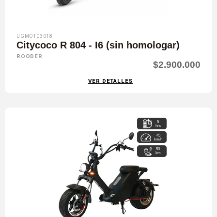
UGMOT03018
Citycoco R 804 - I6 (sin homologar)
ROODER
$2.900.000
VER DETALLES
5
hrs
45
km/h
50
km