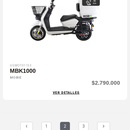
85
km
UGMOT01153
MBK1000
MOBIE
$2.790.000
VER DETALLES
1
2
3