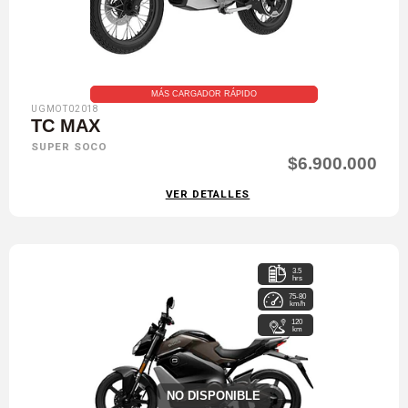
MÁS CARGADOR RÁPIDO
UGMOT02018
TC MAX
SUPER SOCO
$6.900.000
VER DETALLES
3.5
hrs
75-80
km/h
120
km
NO DISPONIBLE