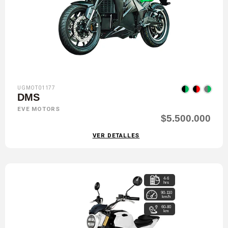
UGMOT01177
DMS
EVE MOTORS
$5.500.000
VER DETALLES
4-6
hrs
90-110
km/h
60-80
km