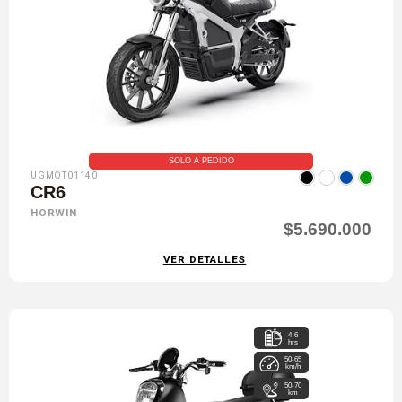
SOLO A PEDIDO
UGMOT01140
CR6
HORWIN
$5.690.000
VER DETALLES
4-6
hrs
50-65
km/h
50-70
km