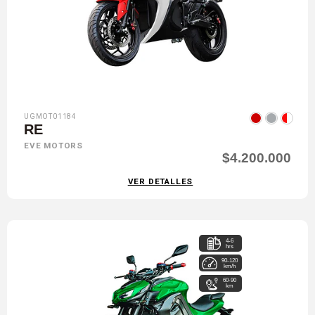
UGMOT01184
RE
EVE MOTORS
$4.200.000
VER DETALLES
4-6
hrs
90-120
km/h
60-90
km