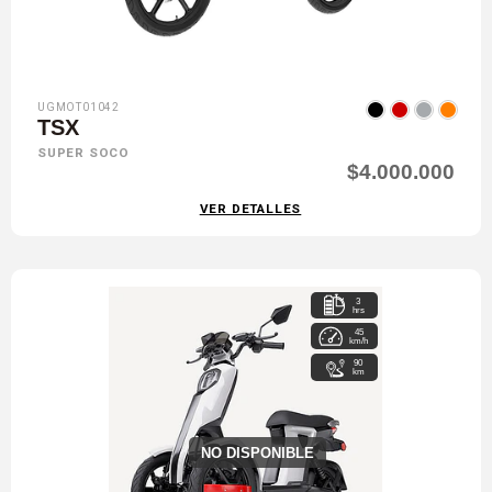
UGMOT01042
TSX
SUPER SOCO
$4.000.000
VER DETALLES
3
hrs
45
km/h
90
km
NO DISPONIBLE