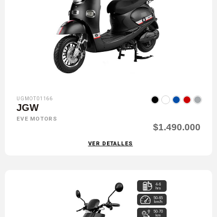
UGMOT01166
JGW
EVE MOTORS
$1.490.000
VER DETALLES
4-6
hrs
50-65
km/h
50-70
km