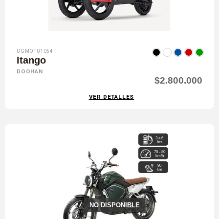
UGMOT01054
Itango
DOOHAN
$2.800.000
VER DETALLES
3 a 6
hrs
75 - 80
km/h
80
km
NO DISPONIBLE