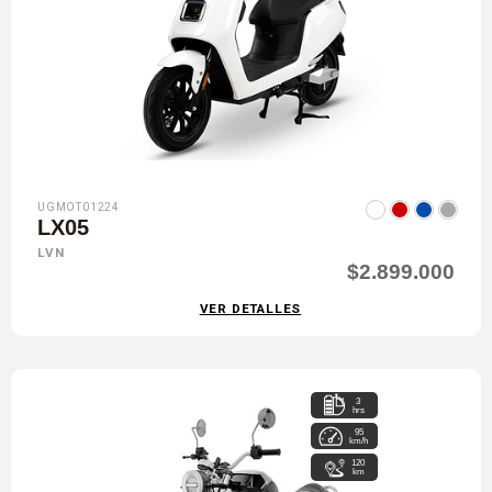
UGMOT01224
LX05
LVN
$2.899.000
VER DETALLES
3
hrs
95
km/h
120
km