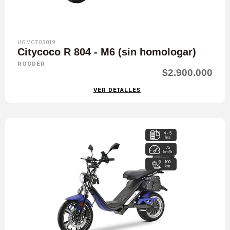
UGMOT03019
Citycoco R 804 - M6 (sin homologar)
ROODER
$2.900.000
VER DETALLES
4 - 5
hrs
75
km/h
100
km