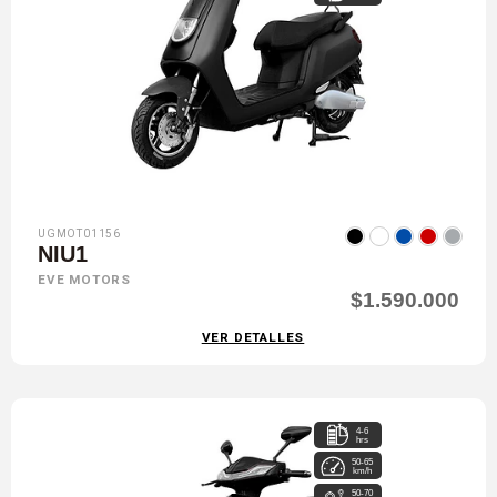
UGMOT01156
NIU1
EVE MOTORS
$1.590.000
VER DETALLES
4-6
hrs
50-65
km/h
50-70