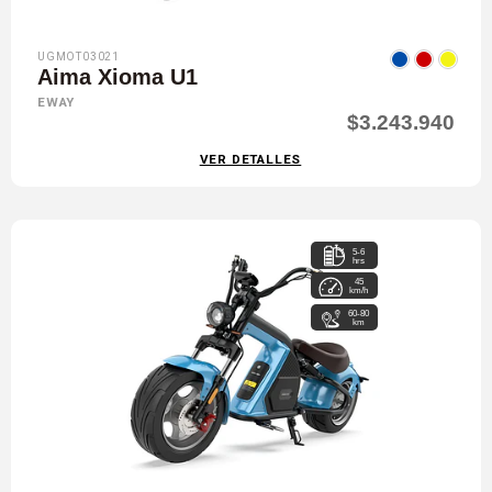
UGMOT03021
Aima Xioma U1
EWAY
$3.243.940
VER DETALLES
5-6
hrs
45
km/h
60-80
km