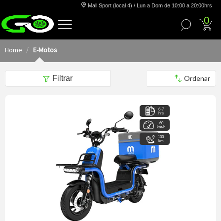
Mall Sport (local 4) / Lun a Dom de 10:00 a 20:00hrs
0
Home
E-Motos
Filtrar
6-7
hrs
60
km/h
100
km