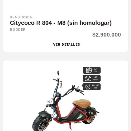
UGMOT03016
Citycoco R 804 - M8 (sin homologar)
ROODER
$2.900.000
VER DETALLES
7-8
hrs
45
km/h
80-100
km