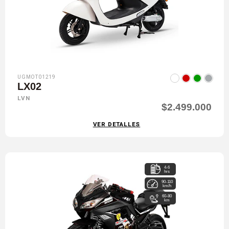
UGMOT01219
LX02
LVN
$2.499.000
VER DETALLES
4-6
hrs
90-110
km/h
60-80
km