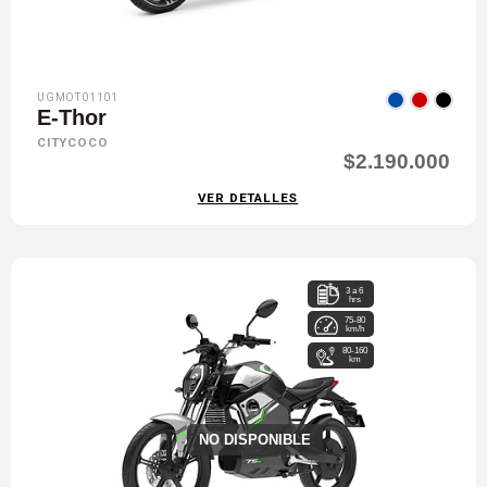
UGMOT01101
E-Thor
CITYCOCO
$2.190.000
VER DETALLES
3 a 6
hrs
75-80
km/h
80-160
km
NO DISPONIBLE