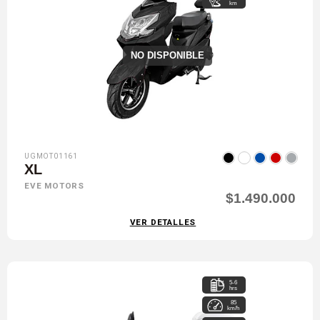
km
NO DISPONIBLE
UGMOT01161
XL
EVE MOTORS
$1.490.000
VER DETALLES
5-6
hrs
85
km/h