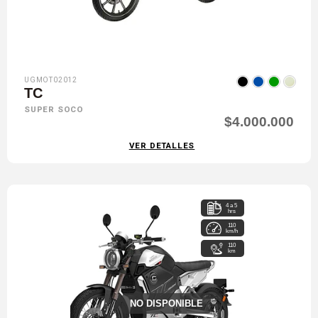
UGMOT02012
TC
SUPER SOCO
$4.000.000
VER DETALLES
4 a 5
hrs
110
km/h
110
km
NO DISPONIBLE