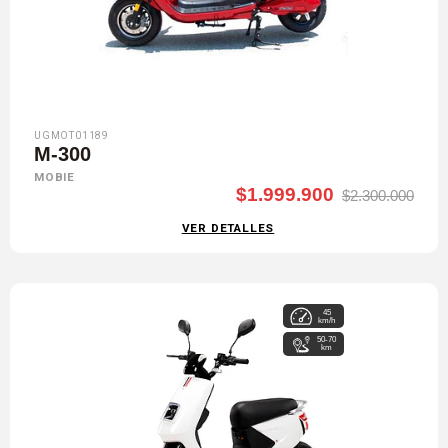
UGMOT01189
M-300
MOBIE
$1.999.900
$2.300.000
VER DETALLES
45
km/h
50-70
km