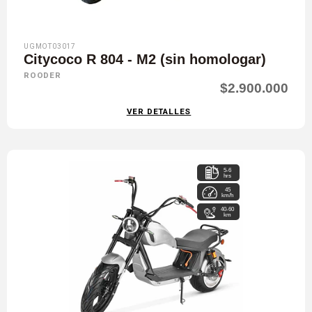
UGMOT03017
Citycoco R 804 - M2 (sin homologar)
ROODER
$2.900.000
VER DETALLES
5-6
hrs
45
km/h
40-60
km