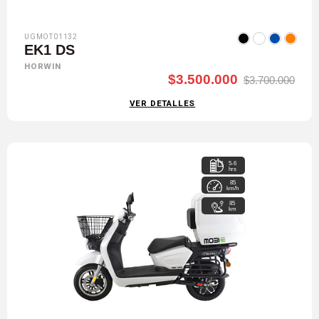
UGMOT01132
EK1 DS
HORWIN
$3.500.000
$3.700.000
VER DETALLES
5-6
hrs
85
km/h
85
km