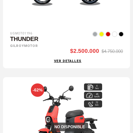
UGMOT01196
THUNDER
GILROYMOTOR
$2.500.000
$4.750.000
VER DETALLES
4
hrs
-62%
45
km/h
72
km
NO DISPONIBLE