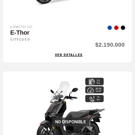
UGMOT01101
E-Thor
CITYCOCO
$2.190.000
VER DETALLES
3.5
hrs
88-98
km/h
70
km
NO DISPONIBLE