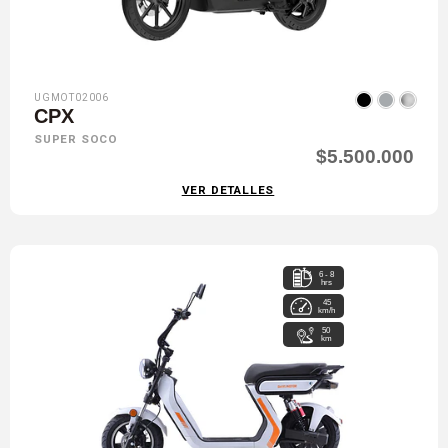
UGMOT02006
CPX
SUPER SOCO
$5.500.000
VER DETALLES
6 - 8
hrs
45
km/h
50
km