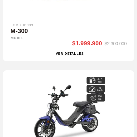
UGMOT01189
M-300
MOBIE
$1.999.900
$2.300.000
VER DETALLES
4 - 5
hrs
75
km/h
100
km