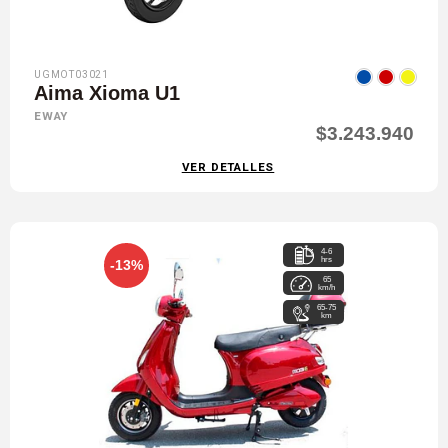
UGMOT03021
Aima Xioma U1
EWAY
$3.243.940
VER DETALLES
4-6
hrs
-13%
65
km/h
65-75
km