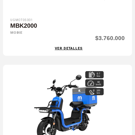
UGMOT05001
MBK2000
MOBIE
$3.760.000
VER DETALLES
6-7
hrs
60
km/h
100
km