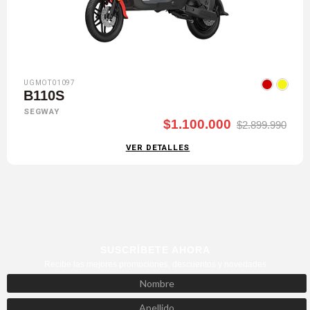
UGMOT01097
B110S
SEGWAY
$1.100.000
$2.899.990
VER DETALLES
SUSCRÍBETE AHORA
Recibe las mejores promociones, descuentos y novedades