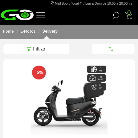
Mall Sport (local 4) / Lun a Dom de 10:00 a 20:00hrs
0
Home
E-Motos
Delivery
Filtrar
5
hrs
-5%
45
km/h
91
km