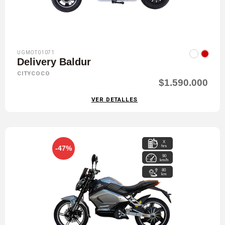
UGMOT01071
Delivery Baldur
CITYCOCO
$1.590.000
VER DETALLES
X
hrs
-47%
90
km/h
80
km