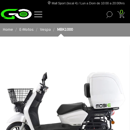
Mall Sport (local 4) / Lun a Dom de 10:00 a 20:00hrs
0
Home
E-Motos
Vespa
MBK1000