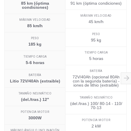
85 km (óptima
91 km (óptima condiciones)
condiciones)
MÁXIMA VELOCIDAD
MÁXIMA VELOCIDAD
45 km/h
85 km/h
PESO
PESO
95 kg
185 kg
TIEMPO CARGA
TIEMPO CARGA
5 horas
5-6 horas
BATERÍA
BATERÍA
72V/40Ah (opcional 80Ah
Litio 72V/40Ah (extraible)
con la segunda batería) -
iones de lithio (extraible)
TAMAÑO NEUMÁTICO
TAMAÑO NEUMÁTICO
(del./tras.) 12"
(del./tras.) 100/ 80-14 - 110/
70-13
POTENCIA MOTOR
3000W
POTENCIA MOTOR
2 kW
MÁXIMO ÁNGULO INCLINACIÓN