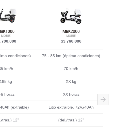
BK1000
MBK2000
Ai
MOBIE
MOBIE
.790.000
$3.760.000
$
tima condiciones)
75 - 85 km (óptima condiciones)
100 km (ó
85 km/h
70 km/h
185 kg
XX kg
-6 horas
XX horas
/40Ah (extraible)
Litio extraíble. 72V./40Ah
60V Liti
./tras.) 12"
(del./tras.) 12"
(del.