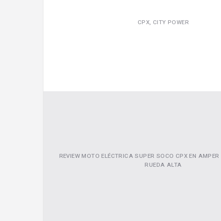
CPX, CITY POWER
REVIEW MOTO ELÉCTRICA SUPER SOCO CPX EN AMPER
RUEDA ALTA