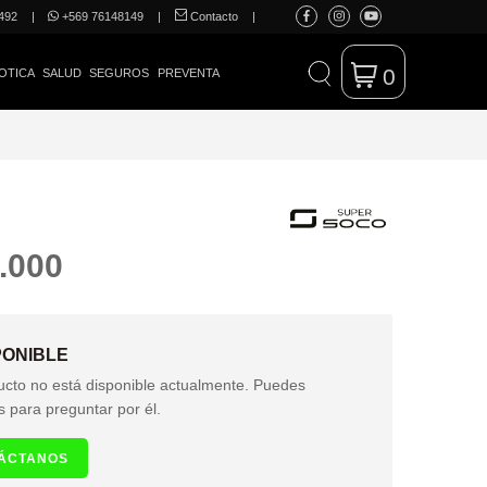
492
|
+569 76148149
|
Contacto
|
0
OTICA
SALUD
SEGUROS
PREVENTA
.000
PONIBLE
ucto no está disponible actualmente. Puedes
s para preguntar por él.
ÁCTANOS