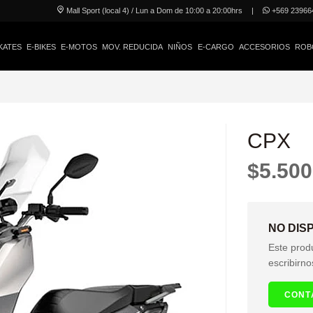
Mall Sport (local 4) / Lun a Dom de 10:00 a 20:00hrs
|
+569 23966
KATES
E-BIKES
E-MOTOS
MOV. REDUCIDA
NIÑOS
E-CARGO
ACCESORIOS
ROB
CPX
$5.500
NO DIS
Este prod
escribirno
CONT