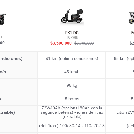
EK1 DS
M
CO
HORWIN
000
$3.500.000
$2
$3.700.000
ondiciones)
91 km (óptima condiciones)
85 km (óp
m/h
45 km/h
g
95 kg
s
5 horas
5
72V/40Ah (opcional 80Ah con la
traible)
segunda batería) - iones de lithio
Litio 72V
(extraible)
(del./tras.) 100/ 80-14 - 110/ 70-13
(del