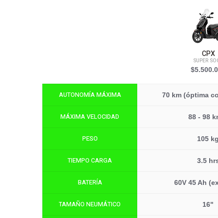
CPX
SUPER SO
$5.500.
AUTONOMÍA MÁXIMA
70 km (óptima c
MÁXIMA VELOCIDAD
88 - 98 k
PESO
105 k
TIEMPO CARGA
3.5 hr
BATERÍA
60V 45 Ah (ex
TAMAÑO NEUMÁTICO
16"