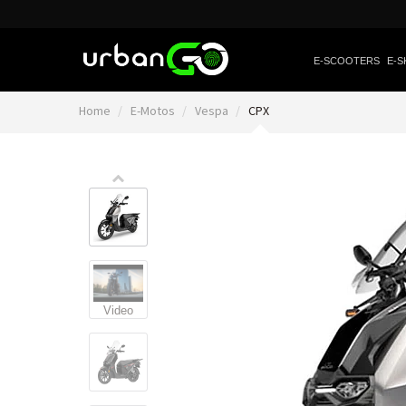
E-SCOOTERS
E-S
Home
E-Motos
Vespa
CPX
Video