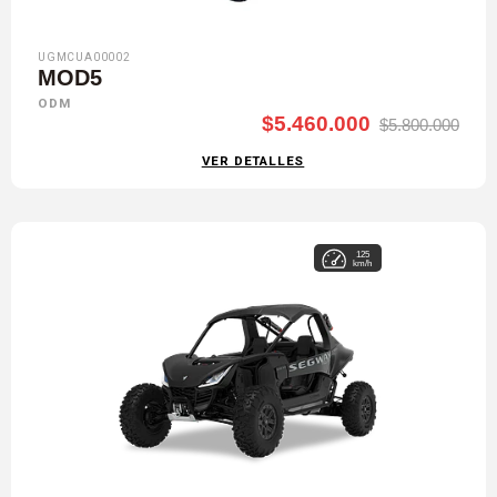
UGMCUA00002
MOD5
ODM
$5.460.000
$5.800.000
VER DETALLES
125
km/h