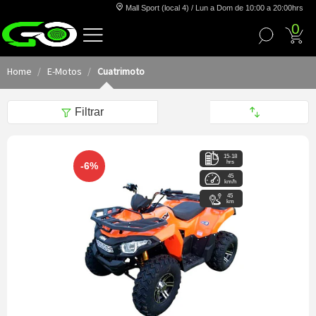
Mall Sport (local 4) / Lun a Dom de 10:00 a 20:00hrs
0
Home
E-Motos
Cuatrimoto
Filtrar
15-18
hrs
-6%
45
km/h
45
km