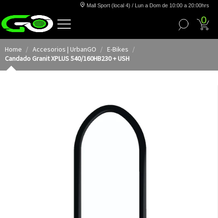
Mall Sport (local 4) / Lun a Dom de 10:00 a 20:00hrs
0
Home
Accesorios | UrbanGO
E-Bikes
Candado Granit XPLUS 540/160HB230 + USH