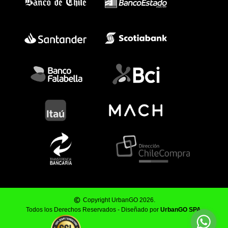
Copyright UrbanGO 2026.
Todos los Derechos Reservados - Diseñado por
UrbanGO SPA
.