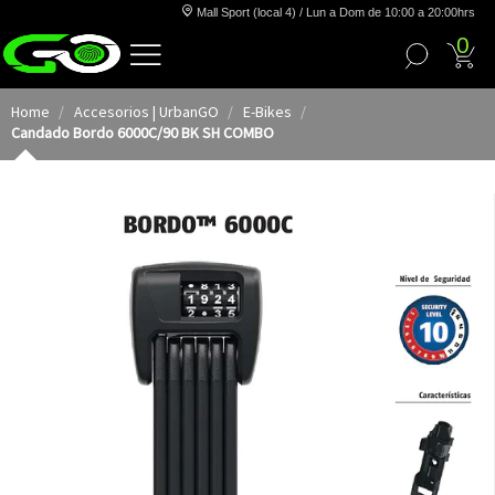
Mall Sport (local 4) / Lun a Dom de 10:00 a 20:00hrs
0
Home
Accesorios | UrbanGO
E-Bikes
Candado Bordo 6000C/90 BK SH COMBO