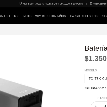
Mall Sport (local 4) / Lun a Dom de 10:00 a 20:00hrs
|
+569 23966
KATES
E-BIKES
E-MOTOS
MOV. REDUCIDA
NIÑOS
E-CARGO
ACCESORIOS
ROB
Baterí
$1.350
MODELO
SKU:UGACC010
CANTI