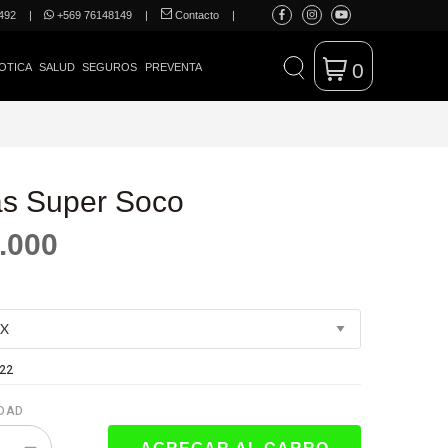
492
|
+569 76148149
|
Contacto
|
0
OTICA
SALUD
SEGUROS
PREVENTA
as Super Soco
.000
22
DAD