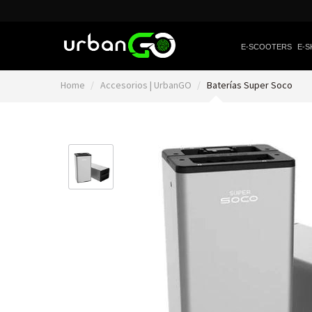
E-SCOOTERS
E-S
Home
Accesorios | UrbanGO
Baterías Super Soco