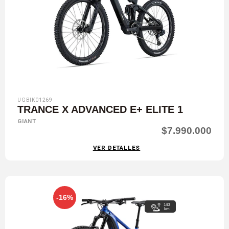
UGBIK01269
TRANCE X ADVANCED E+ ELITE 1
GIANT
$7.990.000
VER DETALLES
-16%
140
km