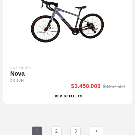
UGBIK01259
Nova
DOSUN
$3.450.000
$3.967.500
VER DETALLES
1
2
3