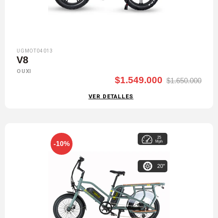
UGMOT04013
V8
OUXI
$1.549.000
$1.650.000
VER DETALLES
25
Mph
-10%
20"