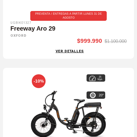
PREVENTA / ENTREGAS A PARTIR LUNES 31 DE
AGOSTO
UGBIK01327
Freeway Aro 29
OXFORD
$999.990
$1.100.000
VER DETALLES
25
Mph
-10%
20"