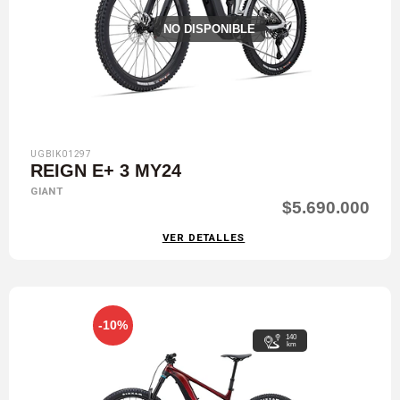
NO DISPONIBLE
UGBIK01297
REIGN E+ 3 MY24
GIANT
$5.690.000
VER DETALLES
-10%
140
km