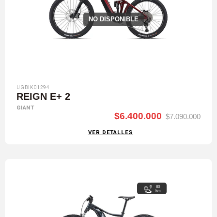
NO DISPONIBLE
UGBIK01294
REIGN E+ 2
GIANT
$6.400.000
$7.090.000
VER DETALLES
80
km