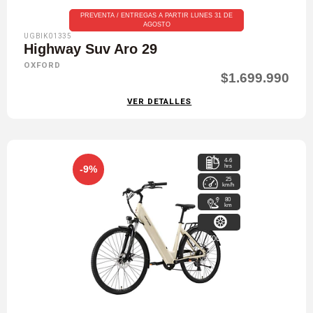
PREVENTA / ENTREGAS A PARTIR LUNES 31 DE
AGOSTO
UGBIK01335
Highway Suv Aro 29
OXFORD
$1.699.990
VER DETALLES
4-6
hrs
-9%
25
km/h
80
km
700x38c