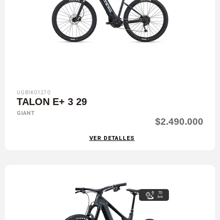
UGBIK01270
TALON E+ 3 29
GIANT
$2.490.000
VER DETALLES
70
km