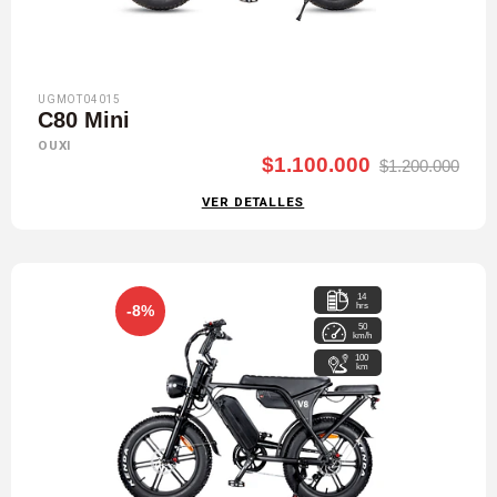
UGMOT04015
C80 Mini
OUXI
$1.100.000
$1.200.000
VER DETALLES
14
hrs
-8%
50
km/h
100
km