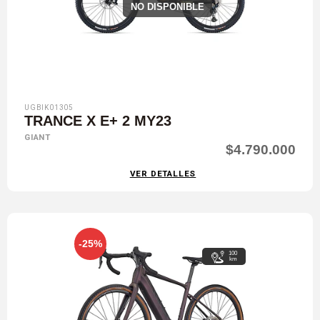
NO DISPONIBLE
UGBIK01305
TRANCE X E+ 2 MY23
GIANT
$4.790.000
VER DETALLES
-25%
100
km