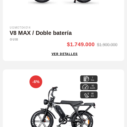
UGMOT04014
V8 MAX / Doble batería
OUXI
$1.749.000
$1.900.000
VER DETALLES
7
hrs
-6%
50
km/h
60
km