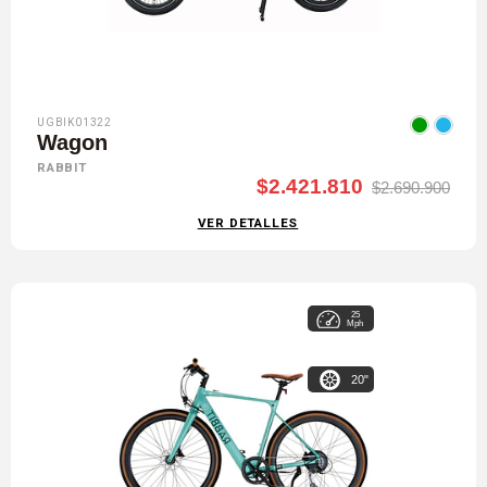
UGBIK01322
Wagon
RABBIT
$2.421.810
$2.690.900
VER DETALLES
25
Mph
20"