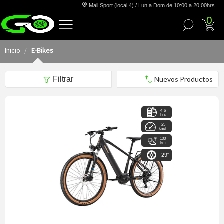
Mall Sport (local 4) / Lun a Dom de 10:00 a 20:00hrs
0
Inicio
E-Bikes
Filtrar
4-6
hrs
25
km/h
100
km
29"