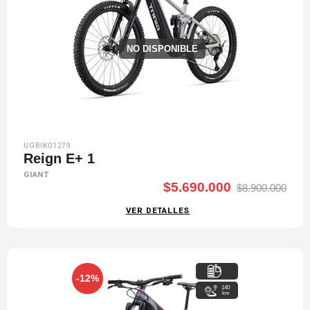
NO DISPONIBLE
UGBIK01279
Reign E+ 1
GIANT
$5.690.000
$8.900.000
VER DETALLES
-12%
140
km