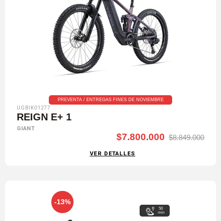
PREVENTA / ENTREGAS FINES DE NOVIEMBRE
UGBIK01277
REIGN E+ 1
GIANT
$7.800.000
$8.849.000
VER DETALLES
-13%
50
min