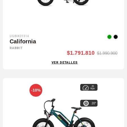
UGBIK01314
California
RABBIT
$1.791.810
$1.990.900
VER DETALLES
25
Mph
-10%
20"