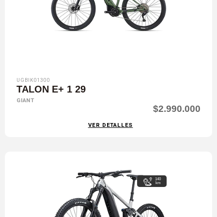
UGBIK01300
TALON E+ 1 29
GIANT
$2.990.000
VER DETALLES
140
km