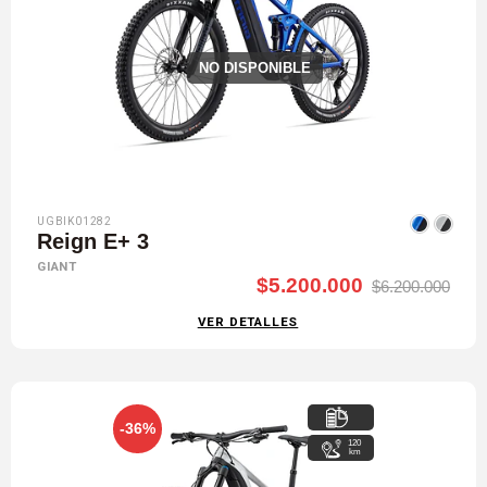
NO DISPONIBLE
UGBIK01282
Reign E+ 3
GIANT
$5.200.000
$6.200.000
VER DETALLES
-36%
120
km