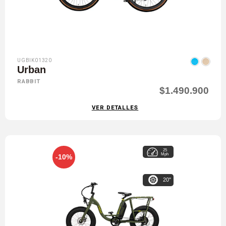
UGBIK01320
Urban
RABBIT
$1.490.900
VER DETALLES
25
Mph
-10%
20"