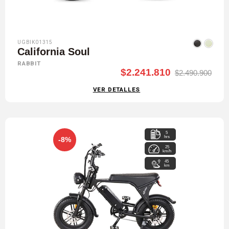
UGBIK01315
California Soul
RABBIT
$2.241.810
$2.490.900
VER DETALLES
5
hrs
-8%
25
km/h
45
km