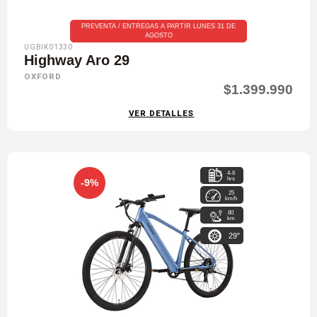
PREVENTA / ENTREGAS A PARTIR LUNES 31 DE
AGOSTO
UGBIK01330
Highway Aro 29
OXFORD
$1.399.990
VER DETALLES
4-6
hrs
-9%
25
km/h
80
km
29"