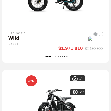
UGBIK01313
Wild
RABBIT
$1.971.810
$2.190.900
VER DETALLES
56
Mph
-8%
20"