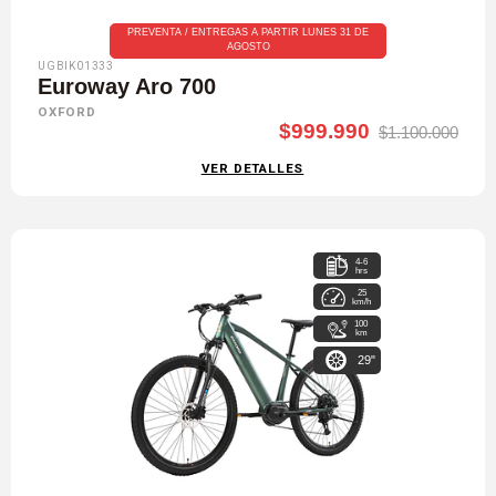
PREVENTA / ENTREGAS A PARTIR LUNES 31 DE
AGOSTO
UGBIK01333
Euroway Aro 700
OXFORD
$999.990
$1.100.000
VER DETALLES
4-6
hrs
25
km/h
100
km
29"