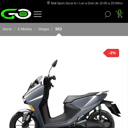
Mall Sport (local 4) / Lun a Dom de 10:00 a 20:00hrs
0
Inicio
E-Motos
Vespa
SK3
-3%