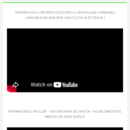
HORWIN SK3 | PATINETE ELÉCTRICO | MOVILIDAD URBANA |
LANZADO EN EUROPA | BICICLETA ELÉCTRICA |
HORWIN SK3 E-ROLLER - AUTONOMÍA DE HASTA 160 KILÓMETROS,
MENOS DE 4000 EUROS