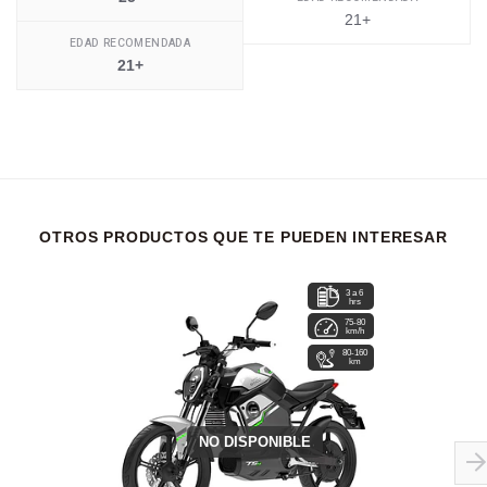
21+
EDAD RECOMENDADA
21+
OTROS PRODUCTOS QUE TE PUEDEN INTERESAR
3 a 6
hrs
75-80
km/h
80-160
km
NO DISPONIBLE