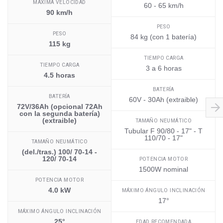
MÁXIMA VELOCIDAD
60 - 65 km/h
90 km/h
PESO
PESO
84 kg (con 1 batería)
115 kg
TIEMPO CARGA
TIEMPO CARGA
3 a 6 horas
4.5 horas
BATERÍA
BATERÍA
60V - 30Ah (extraible)
72V/36Ah (opcional 72Ah
con la segunda batería)
(extraible)
TAMAÑO NEUMÁTICO
Tubular F 90/80 - 17" - T
110/70 - 17"
TAMAÑO NEUMÁTICO
(del./tras.) 100/ 70-14 -
120/ 70-14
POTENCIA MOTOR
1500W nominal
POTENCIA MOTOR
4.0 kW
MÁXIMO ÁNGULO INCLINACIÓN
17°
MÁXIMO ÁNGULO INCLINACIÓN
25°
EDAD RECOMENDADA