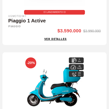
💥​ LANZAMIENTO 💥​
UGMOT02041
Piaggio 1 Active
PIAGGIO
$3.590.000
$3.990.000
VER DETALLES
5
hrs
-20%
85
km/h
150
km