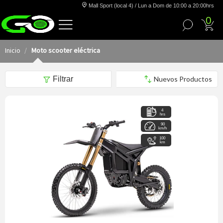
Mall Sport (local 4) / Lun a Dom de 10:00 a 20:00hrs
0
Inicio
Moto scooter eléctrica
Filtrar
4
hrs
90
km/h
100
km