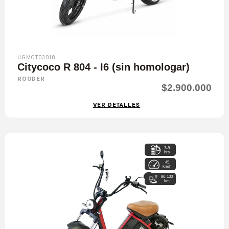
UGMOT03018
Citycoco R 804 - I6 (sin homologar)
ROODER
$2.900.000
VER DETALLES
7-8
hrs
45
km/h
80-100
km