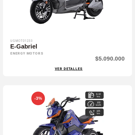
UGMOT01233
E-Gabriel
ENERGY MOTORS
$5.090.000
VER DETALLES
8-10
hrs
-3%
100
km/h
105
km