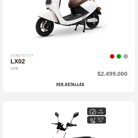
UGMOT01219
LX02
LVN
$2.499.000
VER DETALLES
45
km/h
50-70
km