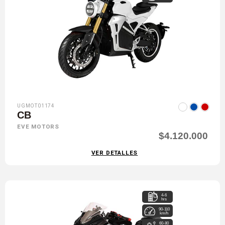
UGMOT01174
CB
EVE MOTORS
$4.120.000
VER DETALLES
4-6
hrs
90-110
km/h
60-80