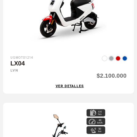
UGMOT01214
LX04
LVN
$2.100.000
VER DETALLES
4-6
hrs
60
km/h
50
km