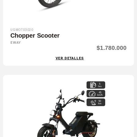
UGMOT03020
Chopper Scooter
EWAY
$1.780.000
VER DETALLES
5
hrs
45
km/h
50
km