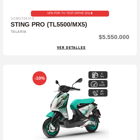
VEN POR TU TEST-DRIVE 😉🚀🔋
UGMOT04010
STING PRO (TL5500/MX5)
TALARIA
$5.550.000
VER DETALLES
6
hrs
-10%
70
km/h
80
km