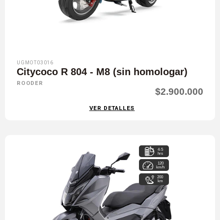
UGMOT03016
Citycoco R 804 - M8 (sin homologar)
ROODER
$2.900.000
VER DETALLES
4-5
hrs
120
km/h
200
km