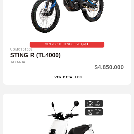
VEN POR TU TEST-DRIVE 😉🚀🔋
UGMOT04008
STING R (TL4000)
TALARIA
$4.850.000
VER DETALLES
55
km/h
50-70
km