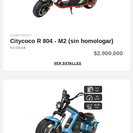
UGMOT03017
Citycoco R 804 - M2 (sin homologar)
ROODER
$2.900.000
VER DETALLES
5-6
hrs
45
km/h
60-80
km