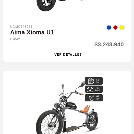
UGMOT03021
Aima Xioma U1
EWAY
$3.243.940
VER DETALLES
4-6
hrs
32
km/h
60
km