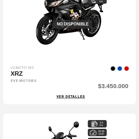
km
NO DISPONIBLE
UGMOT01180
XRZ
EVE MOTORS
$3.450.000
VER DETALLES
4-6
hrs
50-65
km/h