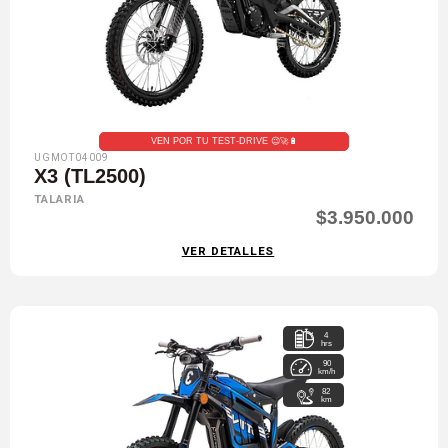
VEN POR TU TEST-DRIVE 😉🚀🔋
UGMOT04009
X3 (TL2500)
TALARIA
$3.950.000
VER DETALLES
4
hrs
90
km/h
82
km