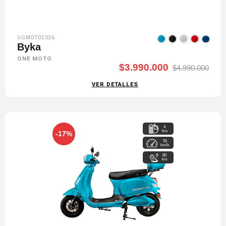
UGMOT02036
Byka
ONE MOTO
$3.990.000
$4.990.000
VER DETALLES
4
hrs
-17%
55
km/h
80
km