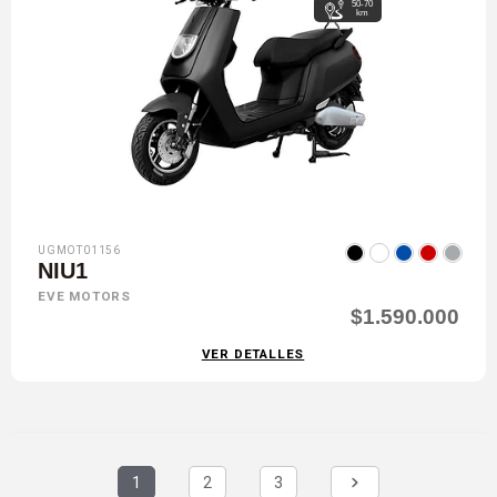
50-70
km
UGMOT01156
NIU1
EVE MOTORS
$1.590.000
VER DETALLES
1
2
3