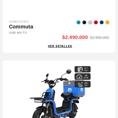
UGMOT02030
Commuta
ONE MOTO
$2.490.000
$2.990.000
VER DETALLES
6-7
hrs
60
km/h
100
km