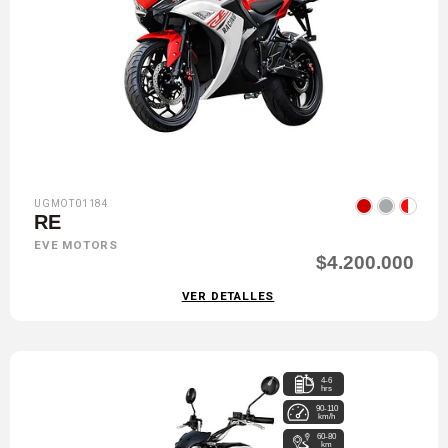
UGMOT01184
RE
EVE MOTORS
$4.200.000
VER DETALLES
4-6
hrs
90-110
km/h
60-80
km