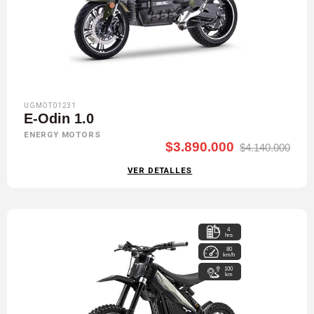
UGMOT01231
E-Odin 1.0
ENERGY MOTORS
$3.890.000
$4.140.000
VER DETALLES
4
hrs
80
km/h
100
km