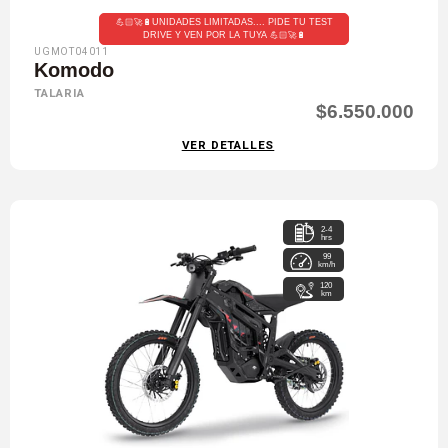
💪🏻🚀🔋UNIDADES LIMITADAS.... PIDE TU TEST
DRIVE Y VEN POR LA TUYA 💪🏻🚀🔋
UGMOT04011
Komodo
TALARIA
$6.550.000
VER DETALLES
2-4
hrs
99
km/h
120
km