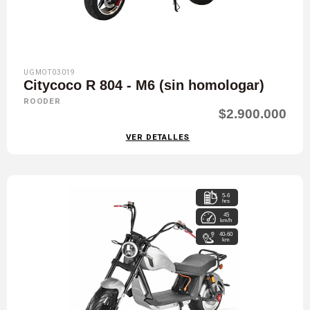
UGMOT03019
Citycoco R 804 - M6 (sin homologar)
ROODER
$2.900.000
VER DETALLES
5-6
hrs
45
km/h
40-60
km