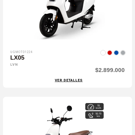
UGMOT01224
LX05
LVN
$2.899.000
VER DETALLES
55
km/h
50-70
km