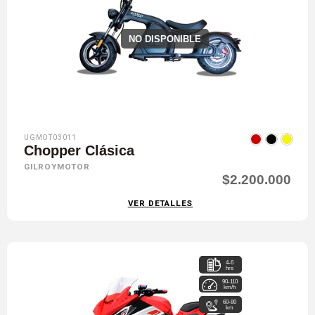
NO DISPONIBLE
UGMOT03011
Chopper Clásica
GILROYMOTOR
$2.200.000
VER DETALLES
4-6
hrs
90-110
km/h
60-80
km