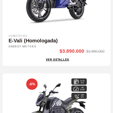
UGMOT01232
E-Vali (Homologada)
ENERGY MOTORS
$3.890.000
$3.990.000
VER DETALLES
8-10
hrs
-6%
90
km/h
105
km