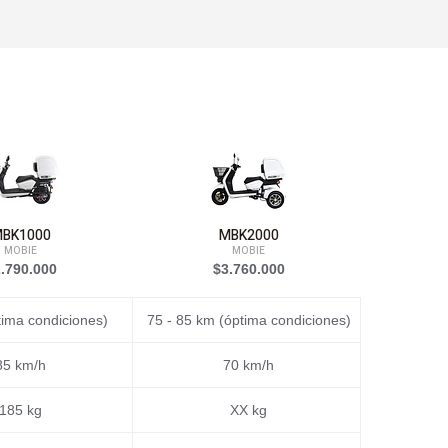
BK1000
MBK2000
MOBIE
MOBIE
.790.000
$3.760.000
$1.99
tima condiciones)
75 - 85 km (óptima condiciones)
55-65 km (
85 km/h
70 km/h
185 kg
XX kg