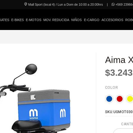
Mall Sport (local 4) / Lun a Dom de 10:00 a 20:00hrs
|
+569 23966
KATES
E-BIKES
E-MOTOS
MOV. REDUCIDA
NIÑOS
E-CARGO
ACCESORIOS
ROB
Aima 
$3.243
COLOR
SKU:UGMOT030
CANTI