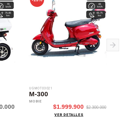
70
65
km/h
km/h
75-85
65-75
km
km
UGMOT03021
UGMOT030
M-300
E-Tho
MOBIE
CITYCOC
0.000
$1.999.900
$2.300.000
VER DETALLES