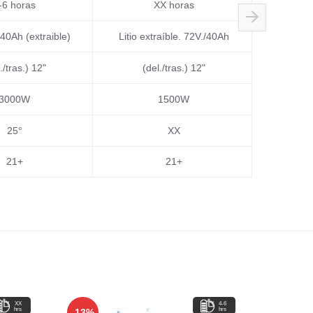
-6 horas
XX horas
Lithio de
/40Ah (extraible)
Litio extraíble. 72V./40Ah
./tras.) 12"
(del./tras.) 12"
3000W
1500W
25°
XX
21+
21+
XX
4-6
hrs
hrs
-13%