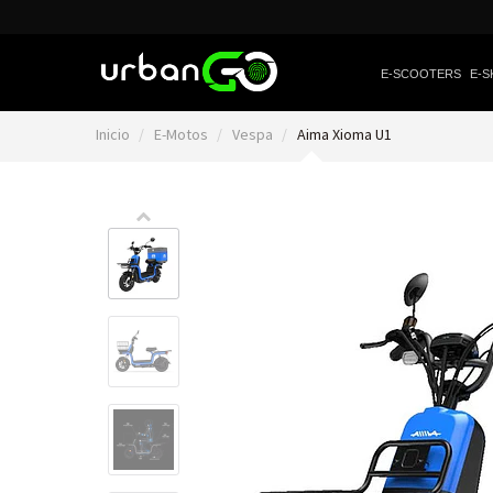
E-SCOOTERS
E-S
Inicio
E-Motos
Vespa
Aima Xioma U1
Video