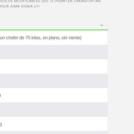
ÓDULOS MODIFICABLES QUE TE PERMITEN TRANSPORTAR
RICA AIMA XIOMA U1!
 chofer de 75 kilos, en plano, sin viento)
)
g