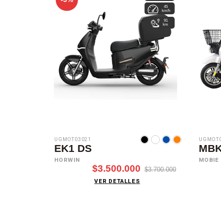
45
km/h
91
km
UGMOT03021
UGMOT0
EK1 DS
MBK
HORWIN
MOBIE
$3.500.000
$3.700.000
VER DETALLES