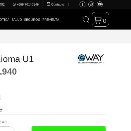
492
|
+569 76148149
|
Contacto
|
0
OTICA
SALUD
SEGUROS
PREVENTA
Xioma U1
.940
21
DAD