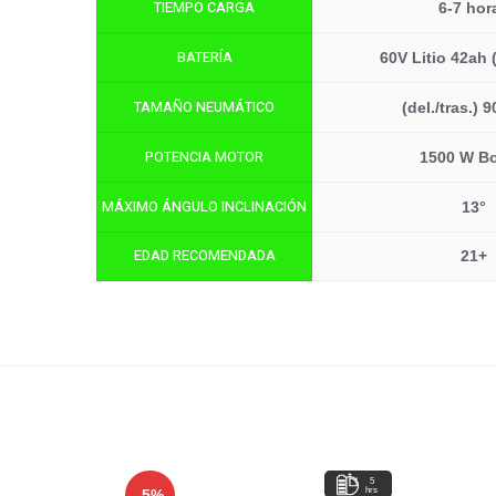
TIEMPO CARGA
6-7 hor
BATERÍA
60V Litio 42ah (
TAMAÑO NEUMÁTICO
(del./tras.) 
POTENCIA MOTOR
1500 W B
MÁXIMO ÁNGULO INCLINACIÓN
13°
EDAD RECOMENDADA
21+
Video
5
hrs
-5%