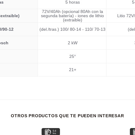
as
5 horas
5
72V/40Ah (opcional 80Ah con la
extraible)
segunda batería) - iones de lithio
Litio 72V
(extraible)
90/90-12
(del./tras.) 100/ 80-14 - 110/ 70-13
(del
osch
2 kW
25°
21+
OTROS PRODUCTOS QUE TE PUEDEN INTERESAR
5-6
hrs