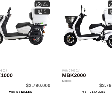
85
km/h
85
km
3021
UGMOT03021
1000
MBK2000
MOBIE
$2.790.000
$3.76
VER DETALLES
VER DETALLES