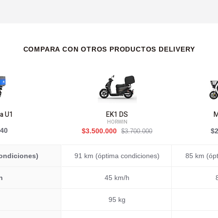
COMPARA CON OTROS PRODUCTOS DELIVERY
a U1
EK1 DS
M
HORWIN
940
$3.500.000
$2
$3.700.000
ondiciones)
91 km (óptima condiciones)
85 km (óp
h
45 km/h
95 kg