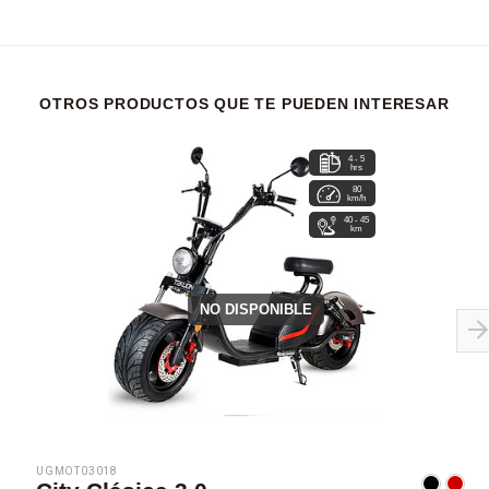
OTROS PRODUCTOS QUE TE PUEDEN INTERESAR
4 - 5
hrs
80
km/h
40 - 45
km
NO DISPONIBLE
UGMOT03018