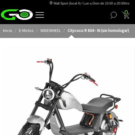
Mall Sport (local 4) / Lun a Dom de 10:00 a 20:00hrs
0
Inicio
E-Motos
WIDEWHEEL
Citycoco R 804 - I6 (sin homologar)