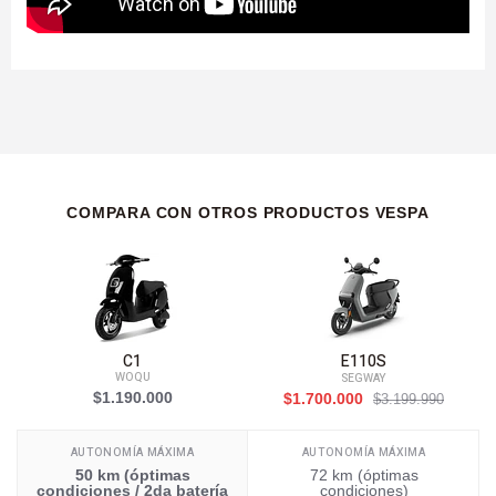
COMPARA CON OTROS PRODUCTOS VESPA
C1
E110S
WOQU
SEGWAY
$1.190.000
$1.700.000
$3.199.990
AUTONOMÍA MÁXIMA
AUTONOMÍA MÁXIMA
50 km (óptimas
72 km (óptimas
condiciones / 2da batería
condiciones)