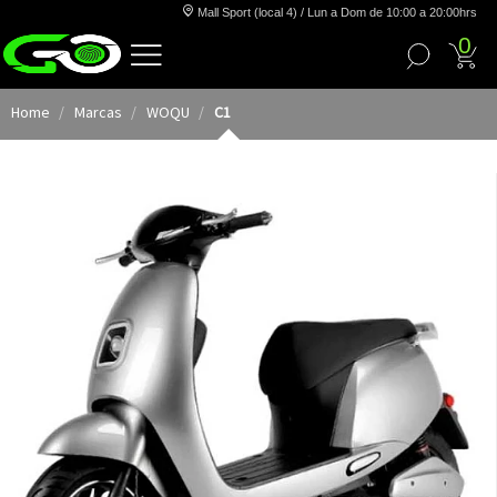
Mall Sport (local 4) / Lun a Dom de 10:00 a 20:00hrs
0
Home
Marcas
WOQU
C1