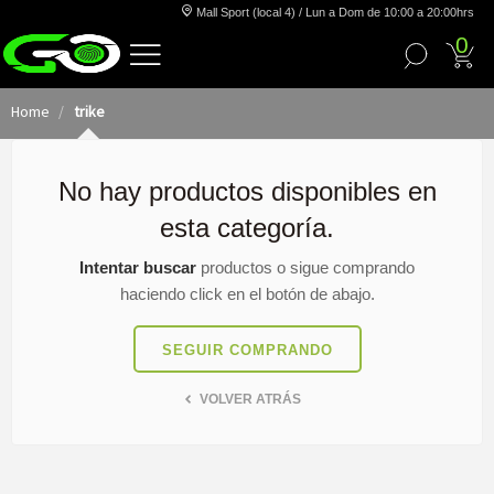
Mall Sport (local 4) / Lun a Dom de 10:00 a 20:00hrs
0
Home
trike
No hay productos disponibles en
esta categoría.
Intentar buscar
productos o sigue comprando
haciendo click en el botón de abajo.
SEGUIR COMPRANDO
VOLVER ATRÁS