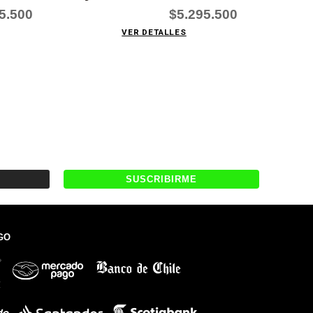
Litio
5.500
$5.295.500
VER DETALLES
GO