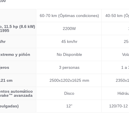
100
60-70 km (Óptimas condiciones)
40-50 km (Óp
, 11.5 hp (8.6 kW)
2200W
J1995
/hr
45 km/hr
25
extremo y piñón
No Disponible
Vol
jeros
3 personas
1 a
 121 cm
2500x1202x1625 mm
2350x
entos automático
Disco
Hidráu
iBrake™ avanzada
 pulgadas)
12"
120/70-12 