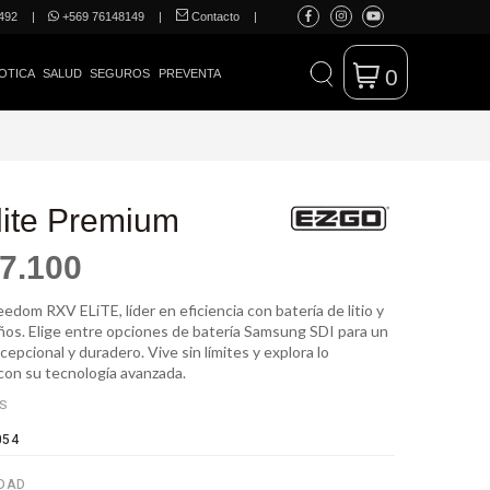
492
|
+569 76148149
|
Contacto
|
0
OTICA
SALUD
SEGUROS
PREVENTA
ite Premium
7.100
edom RXV ELiTE, líder en eficiencia con batería de litio y
años. Elige entre opciones de batería Samsung SDI para un
epcional y duradero. Vive sin límites y explora lo
 con su tecnología avanzada.
ES
054
DAD