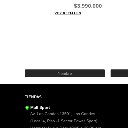
$3.990.000
VER DETALLES
TIENDAS
Mall Sport
Av. Las Condes 13501, Las Condes
(Local 4, Piso -1 Sector Power Sport).