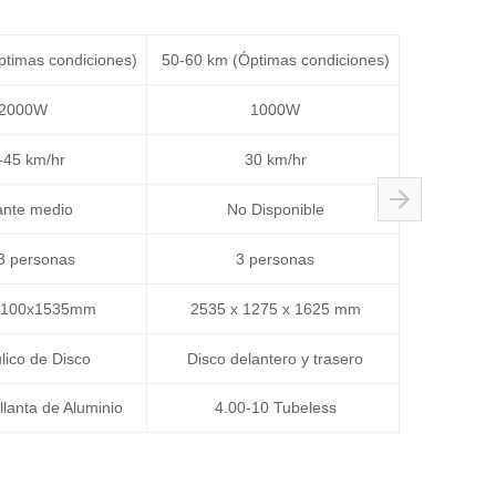
timas condiciones)
50-60 km (Óptimas condiciones)
50-60 km (
2000W
1000W
-45 km/hr
30 km/hr
4
ante medio
No Disponible
No
 3 personas
3 personas
1100x1535mm
2535 x 1275 x 1625 mm
3100 x
lico de Disco
Disco delantero y trasero
llanta de Aluminio
4.00-10 Tubeless