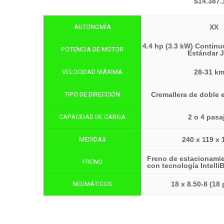
$14.387.
AUTONOMÍA
XX
4.4 hp (3.3 kW) Continuo
POTENCIA DE MOTOR
Estándar 
VELOCIDAD MÁXIMA
28-31 km
TIPO DE DIRECCIÓN
Cremallera de doble 
CAPACIDAD DE CARGA
2 o 4 pasa
MEDIDAS
240 x 119 x
Freno de estacionami
FRENO
con tecnología Intell
NEUMÁTICOS
18 x 8.50-8 (18