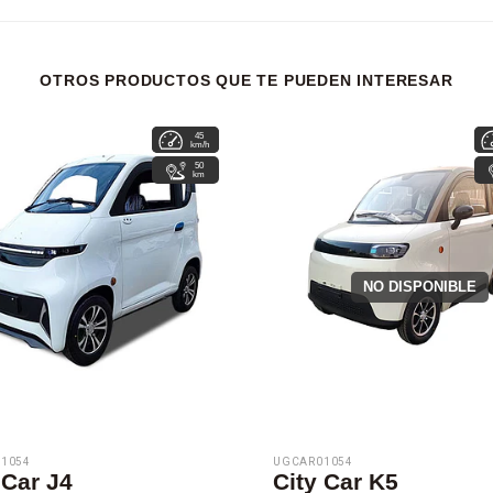
OTROS PRODUCTOS QUE TE PUEDEN INTERESAR
45
6
km/h
hrs
50
km
NO DISPONIBLE
1054
UGCAR01054
 Car J4
City Car K5