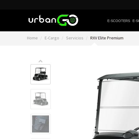
E-SCOOTERS
E-S
Home
E-Cargo
Servicios
RXV Elite Premium
Video