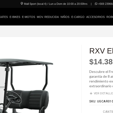
Mall Sport (local 4) / Lun a Dom de 10:00 a 20:00hrs
|
+569 23966
KATES
E-BIKES
E-MOTOS
MOV. REDUCIDA
NIÑOS
E-CARGO
ACCESORIOS
ROB
RXV El
$14.38
Descubre el Fre
garantía de 8 
rendimiento exc
extraordinario
VER DETALL
SKU: UGCAR01
CANTI