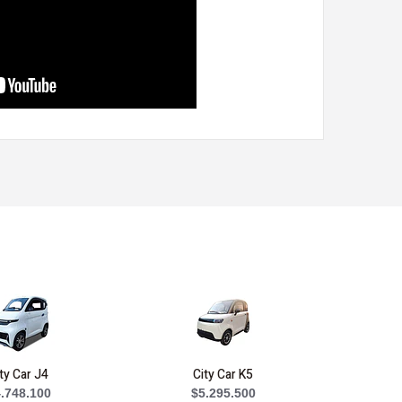
ty Car J4
City Car K5
.748.100
$5.295.500
$