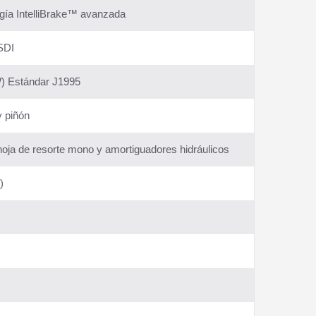
gía IntelliBrake™ avanzada
SDI
W) Estándar J1995
y piñón
 hoja de resorte mono y amortiguadores hidráulicos
)