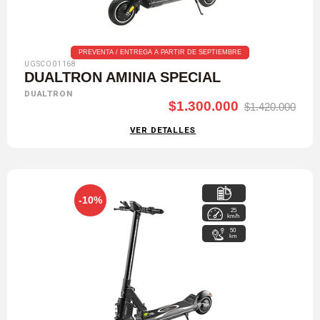
PREVENTA / ENTREGA A PARTIR DE SEPTIEMBRE
UGSCO01168
DUALTRON AMINIA SPECIAL
DUALTRON
$1.300.000
$1.420.000
VER DETALLES
-10%
25
52 V / 22,5 Ah
km/h
50
km