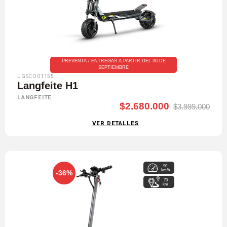
PREVENTA / ENTREGAS A PARTIR DEL 30 DE
SEPTIEMBRE
UGSCO01155
Langfeite H1
LANGFEITE
$2.680.000
$3.999.000
VER DETALLES
90
km/h
-36%
70
km