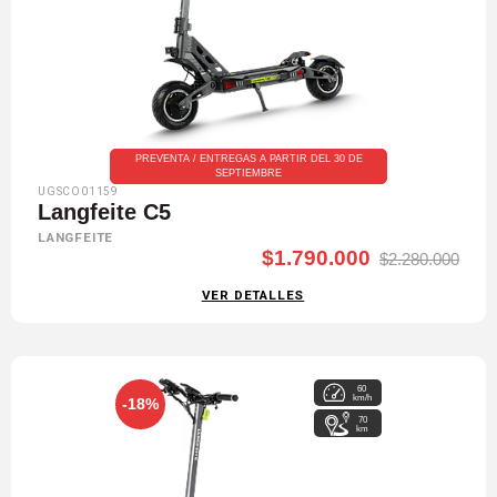
PREVENTA / ENTREGAS A PARTIR DEL 30 DE
SEPTIEMBRE
UGSCO01159
Langfeite C5
LANGFEITE
$1.790.000
$2.280.000
VER DETALLES
60
km/h
-18%
70
km