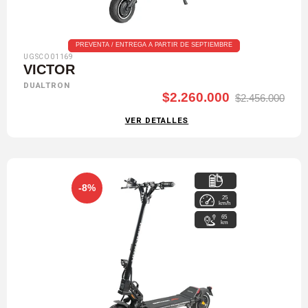
PREVENTA / ENTREGA A PARTIR DE SEPTIEMBRE
UGSCO01169
VICTOR
DUALTRON
$2.260.000
$2.456.000
VER DETALLES
-8%
25
52 V / 21 Ah
km/h
65
km