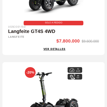
SOLO A PEDIDO
UGSCO01150
Langfeite GT4S 4WD
LANGFEITE
$7.800.000
$9.600.000
VER DETALLES
70
km/h
-20%
80
km