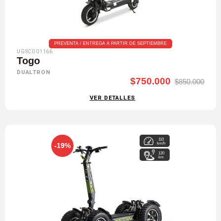
PREVENTA / ENTREGA A PARTIR DE SEPTIEMBRE
UGSCO01166
Togo
DUALTRON
$750.000
$850.000
VER DETALLES
110
km/h
-19%
120
km