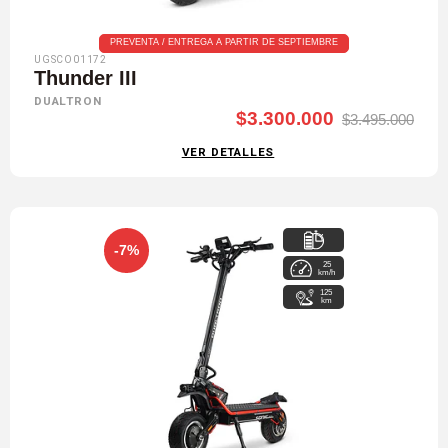
PREVENTA / ENTREGA A PARTIR DE SEPTIEMBRE
UGSCO01172
Thunder III
DUALTRON
$3.300.000
$3.495.000
VER DETALLES
-7%
25
72 V / 40 Ah
km/h
125
km