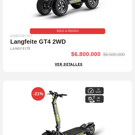
SOLO A PEDIDO
UGSCO01151
Langfeite GT4 2WD
LANGFEITE
$6.800.000
$8.500.000
VER DETALLES
70
km/h
-21%
90
km