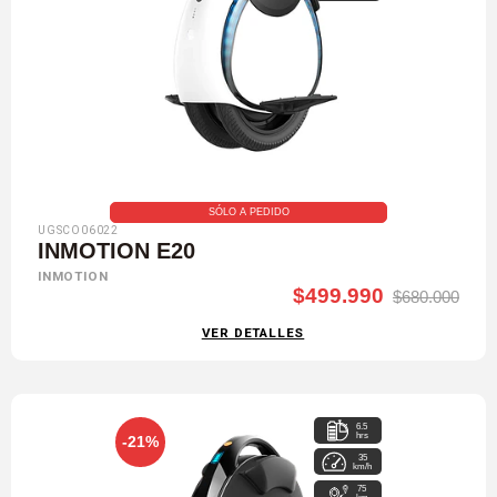
SÓLO A PEDIDO
UGSCO06022
INMOTION E20
INMOTION
$499.990
$680.000
VER DETALLES
6.5
hrs
-21%
35
km/h
75