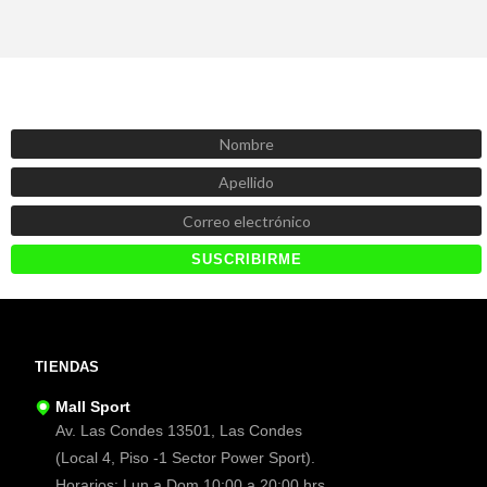
SUSCRÍBETE AHORA
Recibe las mejores promociones, descuentos y novedades
TIENDAS
Mall Sport
Av. Las Condes 13501, Las Condes
(Local 4, Piso -1 Sector Power Sport).
Horarios: Lun a Dom 10:00 a 20:00 hrs.