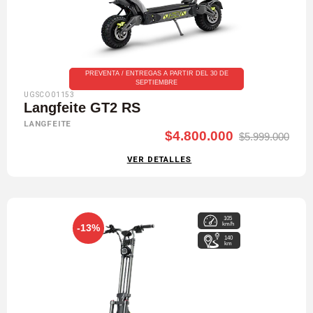
PREVENTA / ENTREGAS A PARTIR DEL 30 DE
SEPTIEMBRE
UGSCO01153
Langfeite GT2 RS
LANGFEITE
$4.800.000
$5.999.000
VER DETALLES
105
km/h
-13%
140
km