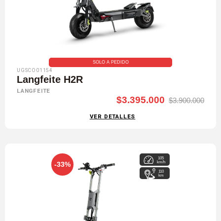
SOLO A PEDIDO
UGSCO01154
Langfeite H2R
LANGFEITE
$3.395.000
$3.900.000
VER DETALLES
105
km/h
-33%
110
km