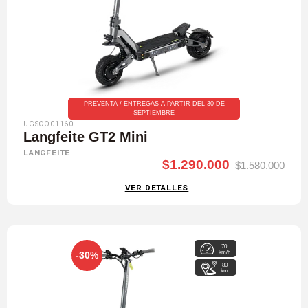
PREVENTA / ENTREGAS A PARTIR DEL 30 DE
SEPTIEMBRE
UGSCO01160
Langfeite GT2 Mini
LANGFEITE
$1.290.000
$1.580.000
VER DETALLES
70
km/h
-30%
80
km