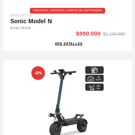
PREVENTA / ENTREGA A PARTIR DE SEPTIEMBRE
UGSCO01173
Sonic Model N
DUALTRON
$990.000
$1.134.000
VER DETALLES
-6%
25
72 V / 42,4 Ah
km/h
160
km