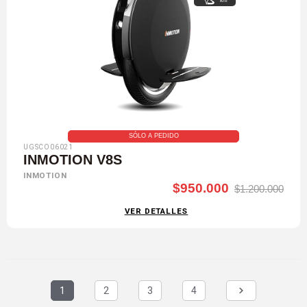
km
SÓLO A PEDIDO
UGSCO06021
INMOTION V8S
INMOTION
$950.000
$1.200.000
VER DETALLES
1
2
3
4