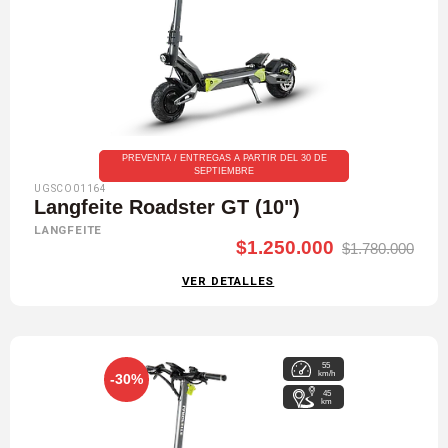
PREVENTA / ENTREGAS A PARTIR DEL 30 DE
SEPTIEMBRE
UGSCO01164
Langfeite Roadster GT (10")
LANGFEITE
$1.250.000
$1.780.000
VER DETALLES
55
km/h
-30%
45
km