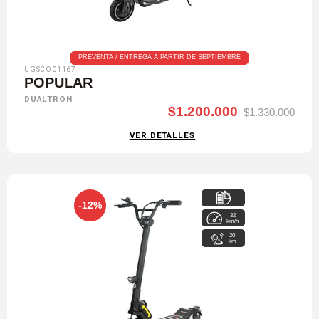
PREVENTA / ENTREGA A PARTIR DE SEPTIEMBRE
UGSCO01167
POPULAR
DUALTRON
$1.200.000
$1.330.000
VER DETALLES
-12%
32
48V / 12Ah
km/h
20
km