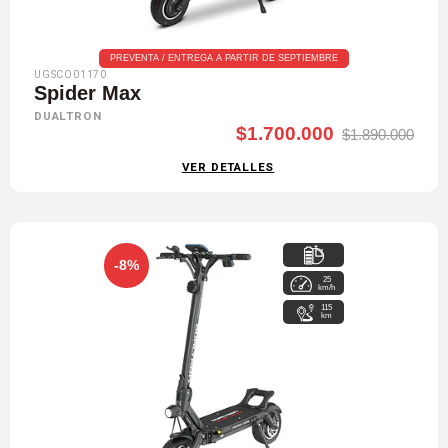
PREVENTA / ENTREGA A PARTIR DE SEPTIEMBRE
UGSCO01170
Spider Max
DUALTRON
$1.700.000
$1.890.000
VER DETALLES
-8%
25
60 V / 37,1 Ah
km/h
115
km