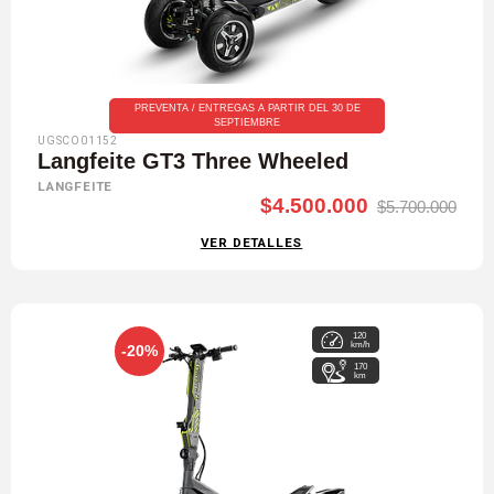
PREVENTA / ENTREGAS A PARTIR DEL 30 DE
SEPTIEMBRE
UGSCO01152
Langfeite GT3 Three Wheeled
LANGFEITE
$4.500.000
$5.700.000
VER DETALLES
120
km/h
-20%
170
km