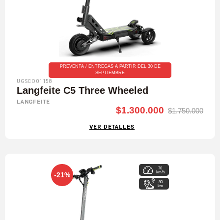
PREVENTA / ENTREGAS A PARTIR DEL 30 DE
SEPTIEMBRE
UGSCO01158
Langfeite C5 Three Wheeled
LANGFEITE
$1.300.000
$1.750.000
VER DETALLES
70
km/h
-21%
80
km