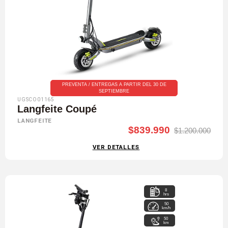
PREVENTA / ENTREGAS A PARTIR DEL 30 DE
SEPTIEMBRE
UGSCO01165
Langfeite Coupé
LANGFEITE
$839.990
$1.200.000
VER DETALLES
8
hrs
50
km/h
50
km