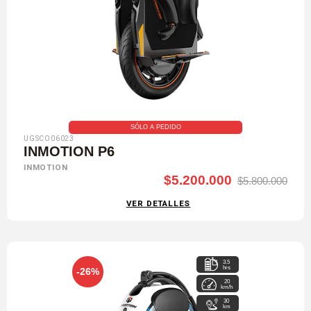
SÓLO A PEDIDO
UGSCO06023
INMOTION P6
INMOTION
$5.200.000
$5.800.000
VER DETALLES
3.5
hrs
-26%
20
km/h
30
km