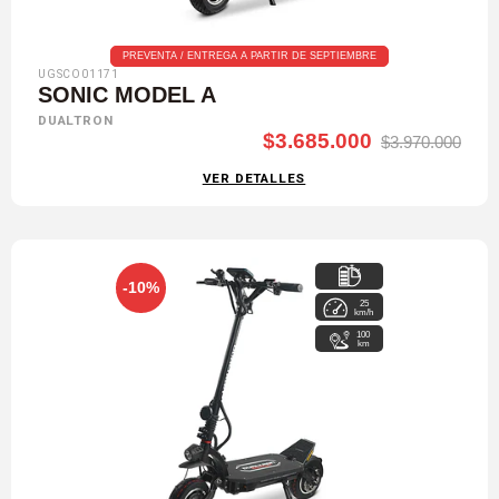
PREVENTA / ENTREGA A PARTIR DE SEPTIEMBRE
UGSCO01171
SONIC MODEL A
DUALTRON
$3.685.000
$3.970.000
VER DETALLES
-10%
25
60 V / 30 Ah
km/h
100
km