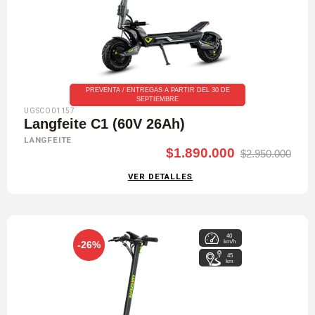
PREVENTA / ENTREGAS A PARTIR DEL 30 DE
SEPTIEMBRE
UGSCO01157
Langfeite C1 (60V 26Ah)
LANGFEITE
$1.890.000
$2.950.000
VER DETALLES
40
km/h
-26%
45
km