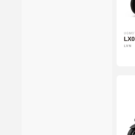
UGMO
LX0
LVN