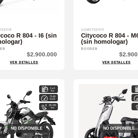
T03018
UGMOT03019
coco R 804 - I6 (sin
Citycoco R 804 - M
ologar)
(sin homologar)
ER
ROODER
$2.900.000
$2.900
VER DETALLES
VER DETALLES
3 a 6
hrs
75-80
km/h
80-160
km
NO DISPONIBLE
NO DISPONIBLE