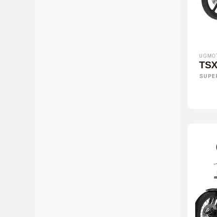
UGMO
TS
SUPE