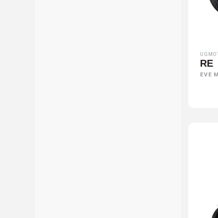
UGMO
RE
EVE 