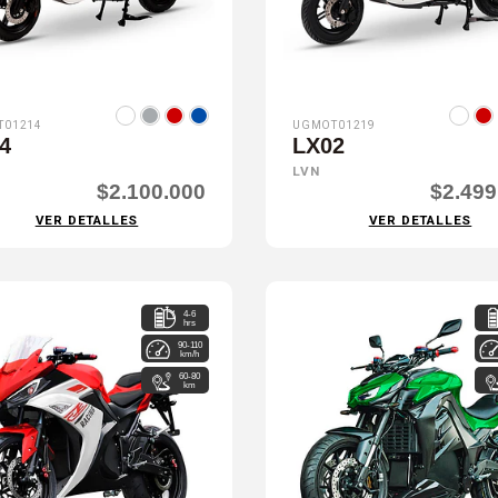
T01214
UGMOT01219
4
LX02
LVN
$2.100.000
$2.499
VER DETALLES
VER DETALLES
4-6
hrs
90-110
km/h
60-80
km