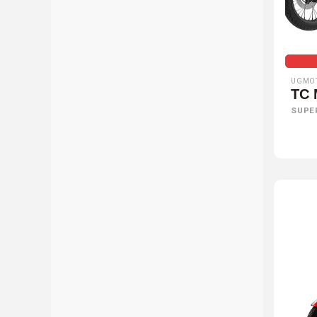
UGMO
TC
SUPE