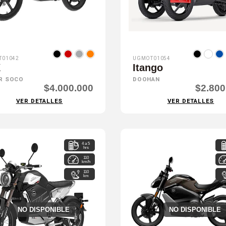
T01042
UGMOT01054
X
Itango
R SOCO
DOOHAN
$4.000.000
$2.800
VER DETALLES
VER DETALLES
4 a 5
hrs
110
km/h
110
km
NO DISPONIBLE
NO DISPONIBLE