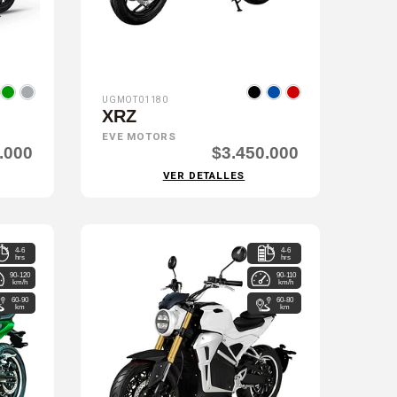
UGMOT01180
XRZ
EVE MOTORS
.000
$3.450.000
VER DETALLES
4-6
4-6
hrs
hrs
90-120
90-110
km/h
km/h
60-90
60-80
km
km