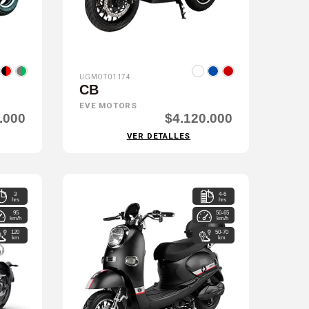
UGMOT01174
CB
EVE MOTORS
.000
$4.120.000
VER DETALLES
3
4-6
hrs
hrs
95
50-65
km/h
km/h
120
50-70
km
km