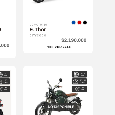
UGMOT01101
6
E-Thor
CITYCOCO
$2.190.000
.000
VER DETALLES
3
3 a 6
hrs
hrs
45
75 - 80
km/h
km/h
90
80
km
km
NO DISPONIBLE