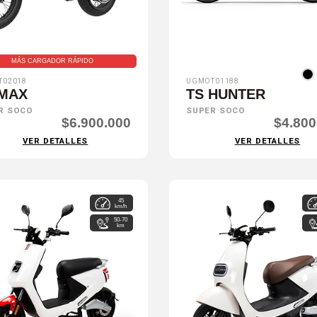
MÁS CARGADOR RÁPIDO
T02018
UGMOT01188
 MAX
TS HUNTER
R SOCO
SUPER SOCO
$6.900.000
$4.800
VER DETALLES
VER DETALLES
45
km/h
50-70
km