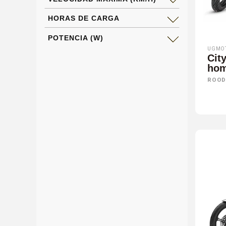
HORAS DE CARGA
POTENCIA (W)
UGMO
City
hom
ROOD