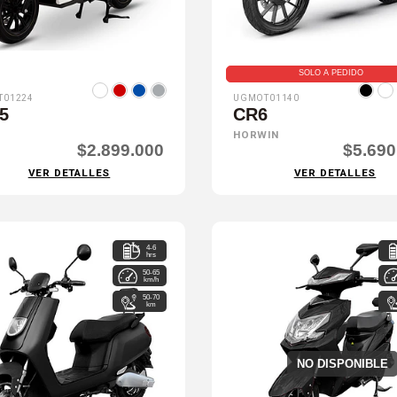
SOLO A PEDIDO
T01224
UGMOT01140
5
CR6
HORWIN
$2.899.000
$5.690
VER DETALLES
VER DETALLES
4-6
hrs
50-65
km/h
50-70
km
NO DISPONIBLE