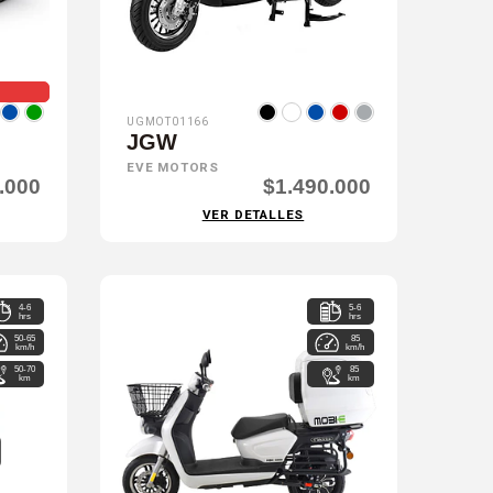
UGMOT01166
JGW
EVE MOTORS
.000
$1.490.000
VER DETALLES
4-6
5-6
hrs
hrs
50-65
85
km/h
km/h
50-70
85
km
km