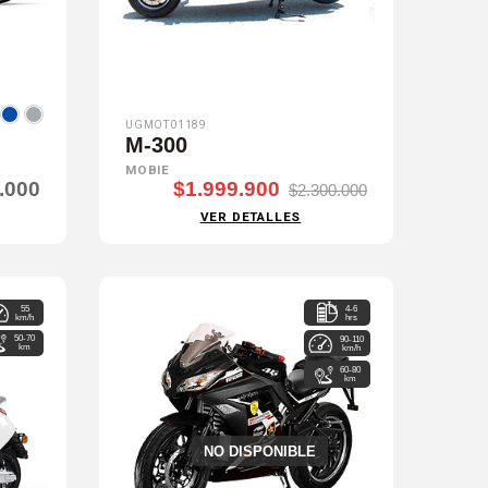
UGMOT01189
M-300
MOBIE
.000
$1.999.900
$2.300.000
VER DETALLES
55
4-6
km/h
hrs
50-70
90-110
km
km/h
60-80
km
NO DISPONIBLE