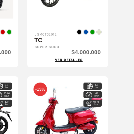
UGMOT02012
TC
SUPER SOCO
.000
$4.000.000
VER DETALLES
3.5
4-6
hrs
hrs
-13%
75-80
65
km/h
km/h
120
65-75
km
km