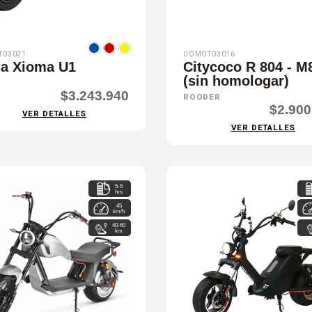
T03021
UGMOT03016
a Xioma U1
Citycoco R 804 - M
(sin homologar)
$3.243.940
ROODER
$2.900
VER DETALLES
VER DETALLES
5-6
hrs
45
km/h
40-60
km