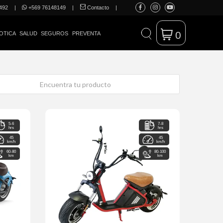
492
|
+569 76148149
|
Contacto
|
0
OTICA
SALUD
SEGUROS
PREVENTA
5-6
7-8
hrs
hrs
45
45
km/h
km/h
60-80
80-100
km
km