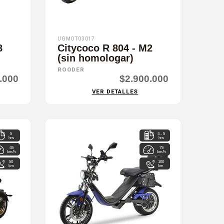
UGMOT03017
8
Citycoco R 804 - M2
(sin homologar)
ROODER
.000
$2.900.000
VER DETALLES
5
4 - 5
hrs
hrs
45
75
km/h
km/h
50
100
km
km