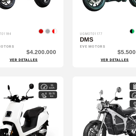
T01184
UGMOT01177
DMS
MOTORS
EVE MOTORS
$4.200.000
$5.500
VER DETALLES
VER DETALLES
55
km/h
50-70
km