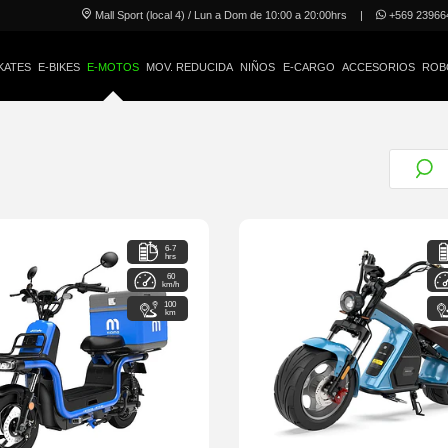
Mall Sport (local 4) / Lun a Dom de 10:00 a 20:00hrs
|
+569 23966
KATES
E-BIKES
E-MOTOS
MOV. REDUCIDA
NIÑOS
E-CARGO
ACCESORIOS
ROB
6-7
hrs
60
km/h
100
km