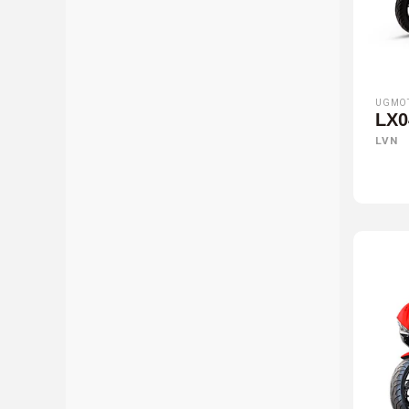
UGMO
LX0
LVN