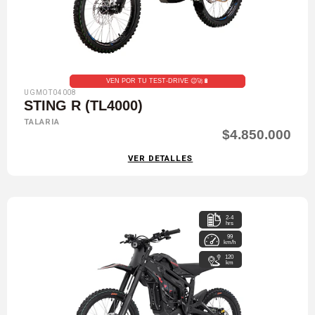
VEN POR TU TEST-DRIVE 😉🚀🔋
UGMOT04008
STING R (TL4000)
TALARIA
$4.850.000
VER DETALLES
2-4
hrs
99
km/h
120
km