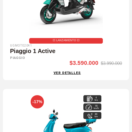
💥​ LANZAMIENTO 💥​
UGMOT02041
Piaggio 1 Active
PIAGGIO
$3.590.000
$3.990.000
VER DETALLES
4
hrs
-17%
55
km/h
80
km