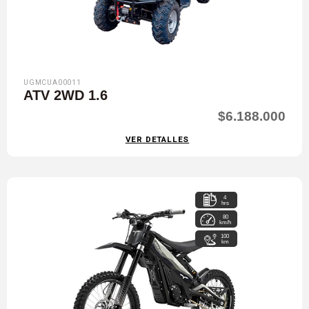
UGMCUA00011
ATV 2WD 1.6
$6.188.000
VER DETALLES
4
hrs
80
km/h
100
km