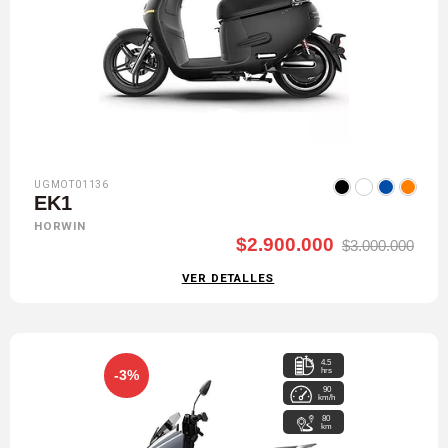
UGMOT01136
EK1
HORWIN
$2.900.000
$3.000.000
VER DETALLES
4.5
hrs
-3%
90
km/h
80
km