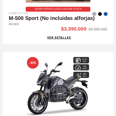
SUPER OFERTA HASTA AGOTAR STOCK
UGMOT01195
M-500 Sport (No incluidas alforjas)
MOBIE
$3.390.000
$4.990.000
VER DETALLES
8-10
hrs
-6%
90
km/h
105
km