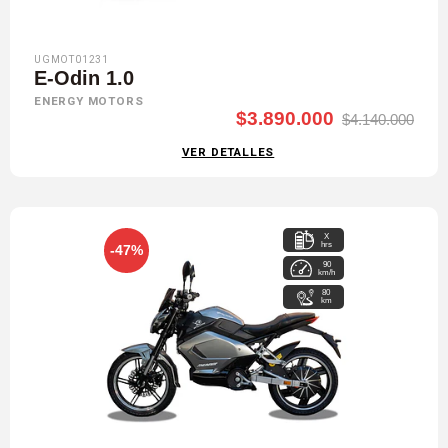
UGMOT01231
E-Odin 1.0
ENERGY MOTORS
$3.890.000
$4.140.000
VER DETALLES
X
hrs
-47%
90
km/h
80
km