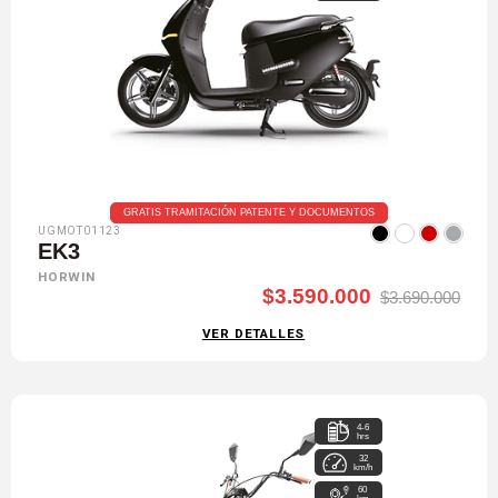
GRATIS TRAMITACIÓN PATENTE Y DOCUMENTOS
UGMOT01123
EK3
HORWIN
$3.590.000
$3.690.000
VER DETALLES
4-6
hrs
32
km/h
60