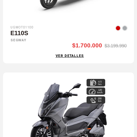
UGMOT01100
E110S
SEGWAY
$1.700.000
$3.199.990
VER DETALLES
4-5
hrs
120
km/h
200
km