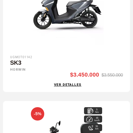
UGMOT01142
SK3
HORWIN
$3.450.000
$3.550.000
VER DETALLES
5
hrs
-5%
45
km/h
91
km