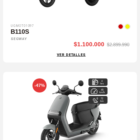
UGMOT01097
B110S
SEGWAY
$1.100.000
$2.899.990
VER DETALLES
4
hrs
-47%
45
km/h
72
km