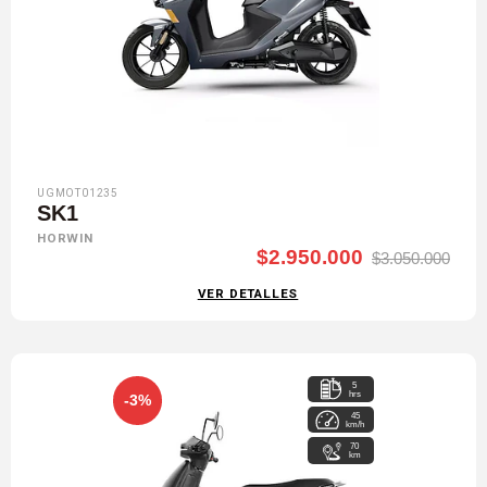
UGMOT01235
SK1
HORWIN
$2.950.000
$3.050.000
VER DETALLES
5
hrs
-3%
45
km/h
70
km