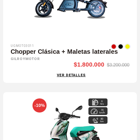
UGMOT03011
Chopper Clásica + Maletas laterales
GILROYMOTOR
$1.800.000
$3.200.000
VER DETALLES
6
hrs
-10%
70
km/h
80
km