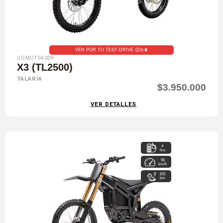
VEN POR TU TEST-DRIVE 😉🚀🔋
UGMOT04009
X3 (TL2500)
TALARIA
$3.950.000
VER DETALLES
4
hrs
90
km/h
100
km