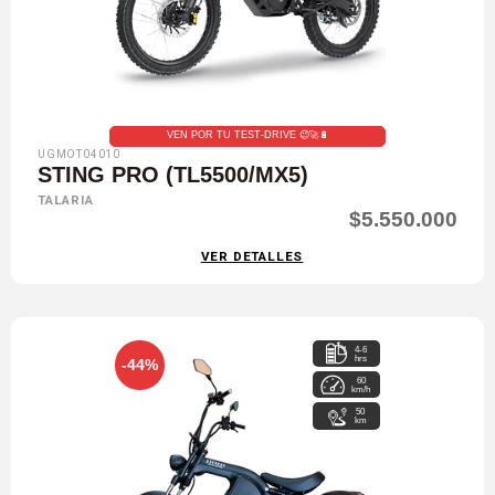
VEN POR TU TEST-DRIVE 😉🚀🔋
UGMOT04010
STING PRO (TL5500/MX5)
TALARIA
$5.550.000
VER DETALLES
4-6
hrs
-44%
60
km/h
50
km