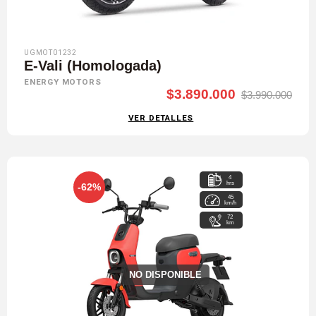
UGMOT01232
E-Vali (Homologada)
ENERGY MOTORS
$3.890.000
$3.990.000
VER DETALLES
4
hrs
-62%
45
km/h
72
km
NO DISPONIBLE