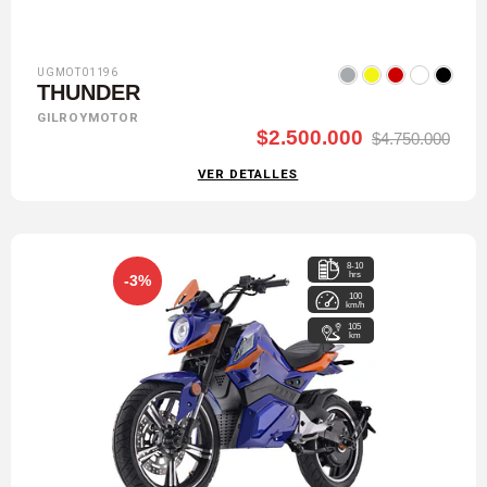
UGMOT01196
THUNDER
GILROYMOTOR
$2.500.000
$4.750.000
VER DETALLES
8-10
hrs
-3%
100
km/h
105
km