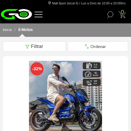
Mall Sport (local 4) / Lun a Dom de 10:00 a 20:00hrs
0
Inicio
E-Motos
Filtrar
5-6
hrs
-32%
90
km/h
100
km