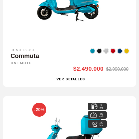
UGMOT02030
Commuta
ONE MOTO
$2.490.000
$2.990.000
VER DETALLES
5
hrs
-20%
85
km/h
150
km