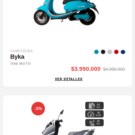
UGMOT02036
Byka
ONE MOTO
$3.990.000
$4.990.000
VER DETALLES
4.5
hrs
-3%
90
km/h
80
km