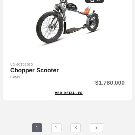
km
UGMOT03020
Chopper Scooter
EWAY
$1.780.000
VER DETALLES
1
2
3