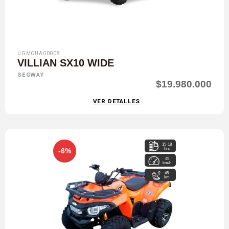
UGMCUA00008
VILLIAN SX10 WIDE
SEGWAY
$19.980.000
VER DETALLES
15-18
hrs
-6%
45
km/h
45
km