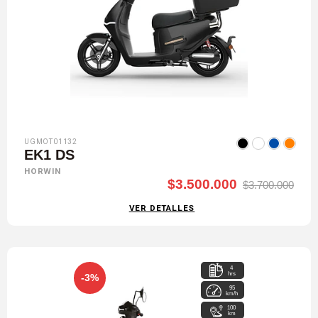
UGMOT01132
EK1 DS
HORWIN
$3.500.000
$3.700.000
VER DETALLES
4
hrs
-3%
95
km/h
100
km