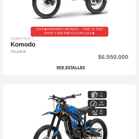
💪🏻🚀🔋UNIDADES LIMITADAS.... PIDE TU TEST
DRIVE Y VEN POR LA TUYA 💪🏻🚀🔋
UGMOT04011
Komodo
TALARIA
$6.550.000
VER DETALLES
4
hrs
90
km/h
82
km