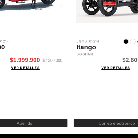
1214
UGMOT01214
00
Itango
DOOHAN
$1.999.900
$2.80
$2.300.000
VER DETALLES
VER DETALLES
SUSCRÍBETE AHORA
Recibe las mejores promociones, descuentos y novedades