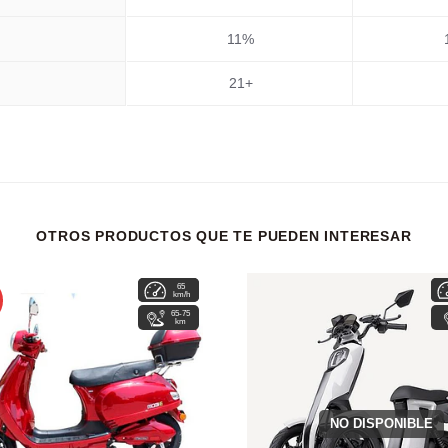
11%
21+
OTROS PRODUCTOS QUE TE PUEDEN INTERESAR
65
4-6
km/h
hrs
65-75
km
NO DISPONIBLE