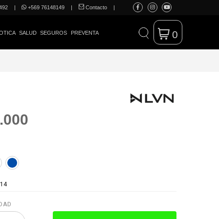
492
|
+569 76148149
|
Contacto
|
0
OTICA
SALUD
SEGUROS
PREVENTA
.000
14
DAD