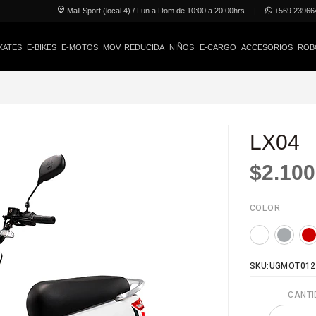
Mall Sport (local 4) / Lun a Dom de 10:00 a 20:00hrs
|
+569 23966
KATES
E-BIKES
E-MOTOS
MOV. REDUCIDA
NIÑOS
E-CARGO
ACCESORIOS
ROB
LX04
$2.100
COLOR
SKU:UGMOT012
CANTI