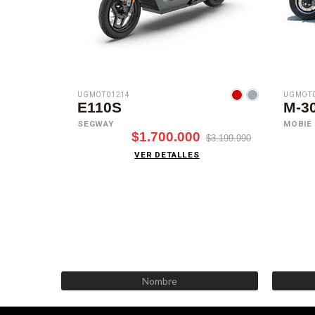
UGMOT01214
UGMOT0
E110S
M-3
SEGWAY
MOBIE
$1.700.000
$3.199.990
VER DETALLES