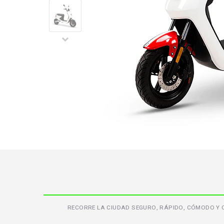
RECORRE LA CIUDAD SEGURO, RÁPIDO, CÓMODO Y C