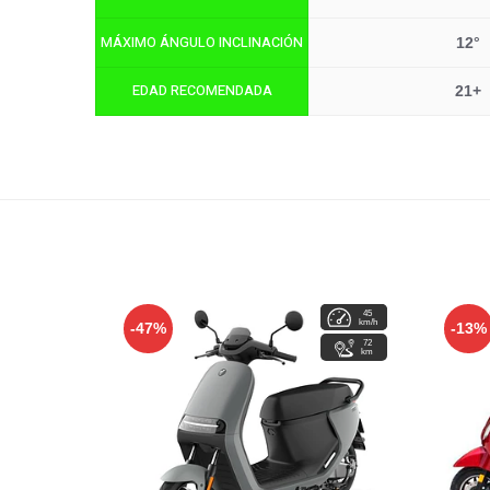
MÁXIMO ÁNGULO INCLINACIÓN
12°
EDAD RECOMENDADA
21+
45
4
km/h
hrs
-47%
-13%
72
km
Video