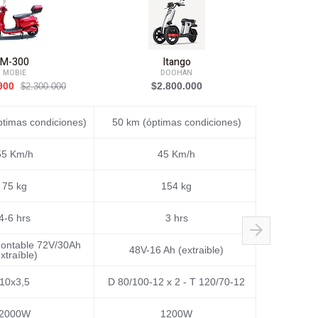
M-300
Itango
MOBIE
DOOHAN
.900
$2.800.000
$1.10
$2.300.000
ptimas condiciones)
50 km (óptimas condiciones)
72 km (óp
55 Km/h
45 Km/h
75 kg
154 kg
4-6 hrs
3 hrs
montable 72V/30Ah
Batería de io
48V-16 Ah (extraible)
xtraíble)
1440 
10x3,5
D 80/100-12 x 2 - T 120/70-12
F - 12 × MT1
2000W
1200W