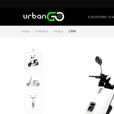
E-SCOOTERS
E-S
Inicio
E-Motos
Vespa
LX04
Video