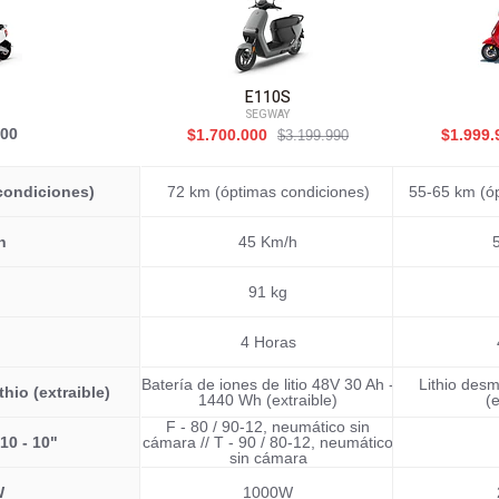
E110S
SEGWAY
000
$1.700.000
$1.999
$3.199.990
condiciones)
72 km (óptimas condiciones)
55-65 km (ó
h
45 Km/h
91 kg
4 Horas
Batería de iones de litio 48V 30 Ah -
Lithio des
hio (extraible)
1440 Wh (extraible)
(e
F - 80 / 90-12, neumático sin
/10 - 10"
cámara // T - 90 / 80-12, neumático
sin cámara
W
1000W