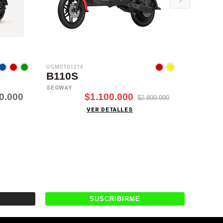
UGMOT01214
UGMOT012
B110S
C1
SEGWAY
WOQU
0.000
$1.100.000
$2.899.990
VER DETALLES