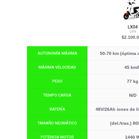
LX04
LVN
$2.100.
AUTONOMÍA MÁXIMA
50-70 km (óptima 
MÁXIMA VELOCIDAD
45 km/
PESO
77 kg
TIEMPO CARGA
N/D
BATERÍA
48V/26Ah iones de lit
TAMAÑO NEUMÁTICO
(del./tras.) 80
POTENCIA MOTOR
1440 