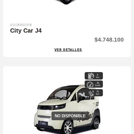
UGCAR02018
City Car J4
$4.748.100
VER DETALLES
6
hrs
45
km/h
70
km
NO DISPONIBLE