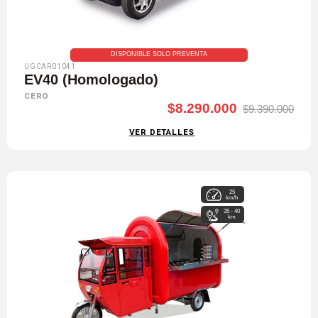
DISPONIBLE SOLO PREVENTA
UGCAR01041
EV40 (Homologado)
CERO
$8.290.000
$9.390.000
VER DETALLES
25
km/h
35 - 40
km