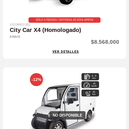
SÓLO A PEDIDO / ENTREGA 95 DÍAS APROX
UGCAR02002
City Car X4 (Homologado)
ANAIG
$8.568.000
VER DETALLES
6 - 8
hrs
-12%
45
km/h
65
km
NO DISPONIBLE