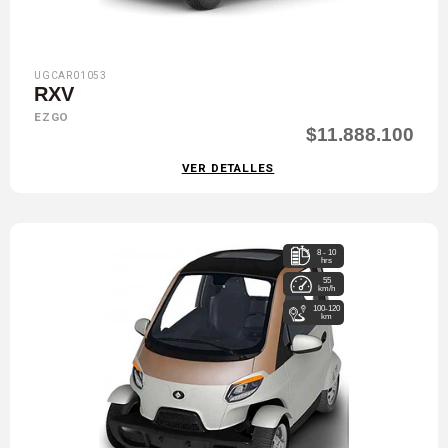
UGCAR01053
RXV
EZGO
$11.888.100
VER DETALLES
8 - 10
hrs
55
km/h
100-120
km