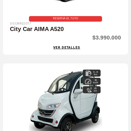
RESERVA EL TUYO
UGCAR02017
City Car AIMA A520
$3.990.000
VER DETALLES
6 - 8
hrs
35
km/h
45
km