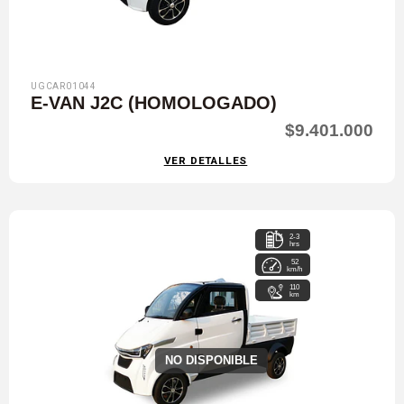
UGCAR01044
E-VAN J2C (HOMOLOGADO)
$9.401.000
VER DETALLES
2-3
hrs
52
km/h
110
km
NO DISPONIBLE