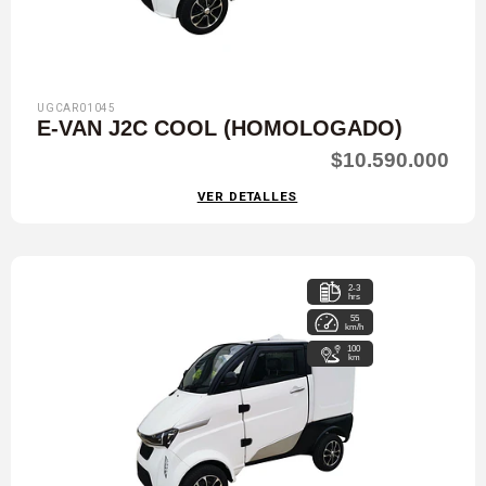
UGCAR01045
E-VAN J2C COOL (HOMOLOGADO)
$10.590.000
VER DETALLES
2-3
hrs
55
km/h
100
km