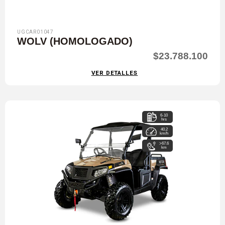
UGCAR01047
WOLV (HOMOLOGADO)
$23.788.100
VER DETALLES
6-10
hrs
40.2
km/h
>67.6
km