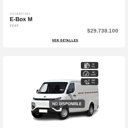
UGCAR01043
E-Box M
FEST
$29.738.100
VER DETALLES
20
hrs
90
km/h
260
km
NO DISPONIBLE