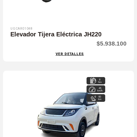
UGCAR01048
Elevador Tijera Eléctrica JH220
$5.938.100
VER DETALLES
8
hrs
45
km/h
60
km