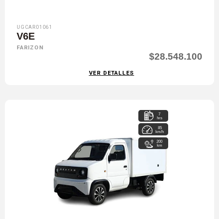
UGCAR01061
V6E
FARIZON
$28.548.100
VER DETALLES
7
hrs
85
km/h
200
km