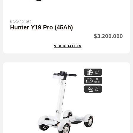
UGCAR01032
Hunter Y19 Pro (45Ah)
$3.200.000
VER DETALLES
5 - 6
hrs
18
km/h
40
km