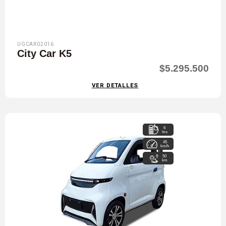
UGCAR02016
City Car K5
$5.295.500
VER DETALLES
6
hrs
45
km/h
50
km