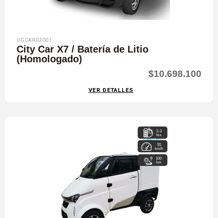
UGCAR02001
City Car X7 / Batería de Litio
(Homologado)
$10.698.100
VER DETALLES
2-3
hrs
55
km/h
100
km