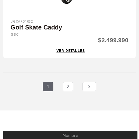
UGCAR01052
Golf Skate Caddy
GSC
$2.499.990
VER DETALLES
1
2
SUSCRÍBETE AHORA
Recibe las mejores promociones, descuentos y novedades