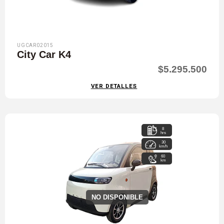
UGCAR02015
City Car K4
$5.295.500
VER DETALLES
8
hrs
30
km/h
60
km
NO DISPONIBLE