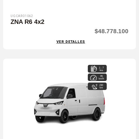
UGCAR01062
ZNA R6 4x2
$48.778.100
VER DETALLES
1 - 7
hrs
95
km/h
230
km