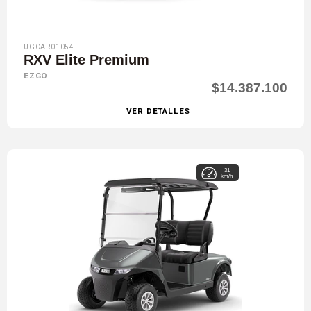
UGCAR01054
RXV Elite Premium
EZGO
$14.387.100
VER DETALLES
31
km/h