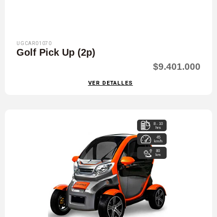
UGCAR01070
Golf Pick Up (2p)
$9.401.000
VER DETALLES
8 - 10
hrs
45
km/h
80
km