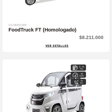
UGCAR03009
FoodTruck FT (Homologado)
$8.211.000
VER DETALLES
8 - 10
hrs
45
km/h
70
km