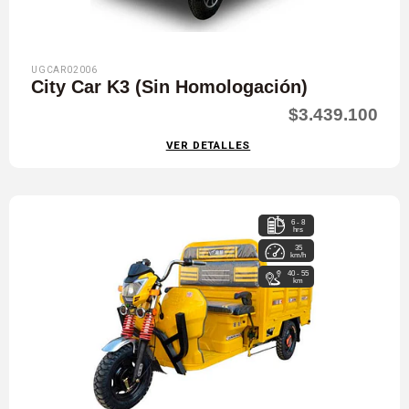
UGCAR02006
City Car K3 (Sin Homologación)
$3.439.100
VER DETALLES
6 - 8
hrs
35
km/h
40 - 55
km