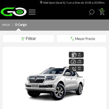
Mall Sport (local 4) / Lun a Dom de 10:00 a 20:00hrs
0
Inicio
E-Cargo
Filtrar
35
hrs
130
km/h
453
km