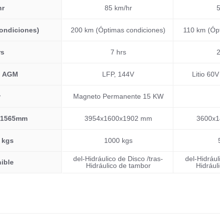
hr
85 km/hr
5
ondiciones)
200 km (Óptimas condiciones)
110 km (Ópt
rs
7 hrs
2
h AGM
LFP, 144V
Litio 60
w
Magneto Permanente 15 KW
x 1565mm
3954x1600x1902 mm
3600x
 kgs
1000 kgs
del-Hidráulico de Disco /tras-
del-Hidrául
ible
Hidráulico de tambor
Hidrául