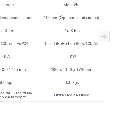
2 km/hr
55 km/hr
imas condiciones)
100 km (Óptimas condiciones)
100 km (Ó
 a 3 hrs
2 a 3 hrs
V 105ah LiFeP04
Litio LiFePo4 de 60 V/105 Ah
Litio LiF
4KW
3KW
1495x1765 mm
2890 x 1180 x 1780 mm
2890 x
500 kgs
300 kgs
ico de Disco /tras-
Hidráulico de Disco
Hidrá
ico de tamboro