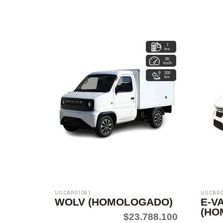
7
hrs
85
km/h
200
km
UGCAR01041
UGCAR0
WOLV (HOMOLOGADO)
E-V
(HO
$23.788.100