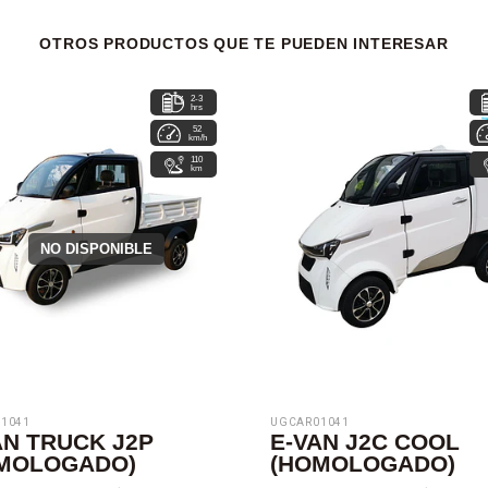
OTROS PRODUCTOS QUE TE PUEDEN INTERESAR
2-3
hrs
52
km/h
110
km
NO DISPONIBLE
1041
UGCAR01041
AN TRUCK J2P
E-VAN J2C COOL
MOLOGADO)
(HOMOLOGADO)