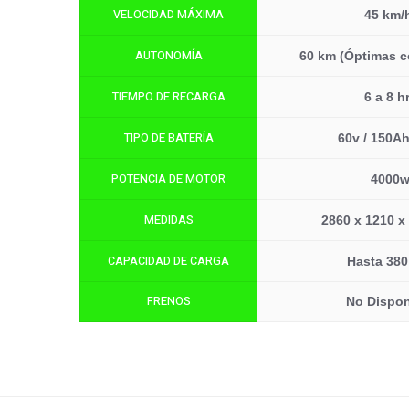
VELOCIDAD MÁXIMA
45 km/
AUTONOMÍA
60 km (Óptimas c
TIEMPO DE RECARGA
6 a 8 h
TIPO DE BATERÍA
60v / 150A
POTENCIA DE MOTOR
4000
MEDIDAS
2860 x 1210 
CAPACIDAD DE CARGA
Hasta 380
FRENOS
No Dispon