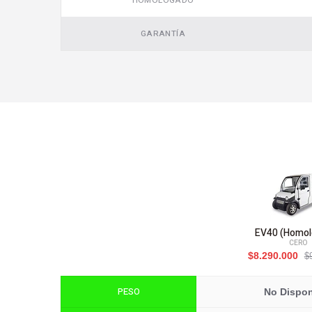
HOMOLOGADO
GARANTÍA
EV40 (Homol
CERO
$8.290.000
$
PESO
No Dispon