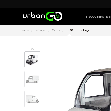
E-SCOOTERS
E-S
Inicio
E-Cargo
Carga
EV40 (Homologado)