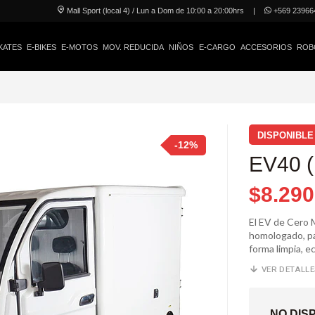
Mall Sport (local 4) / Lun a Dom de 10:00 a 20:00hrs
|
+569 23966
KATES
E-BIKES
E-MOTOS
MOV. REDUCIDA
NIÑOS
E-CARGO
ACCESORIOS
ROB
DISPONIBLE
-12%
EV40 
$8.290
El EV de Cero 
homologado, pa
forma limpia, e
VER DETALL
NO DIS