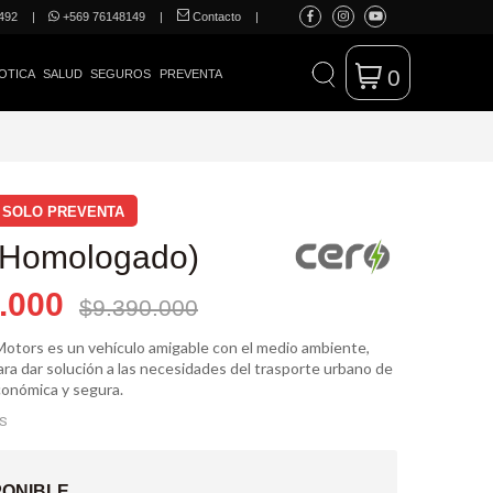
492
|
+569 76148149
|
Contacto
|
0
OTICA
SALUD
SEGUROS
PREVENTA
 SOLO PREVENTA
(Homologado)
.000
$9.390.000
Motors es un vehículo amigable con el medio ambiente,
ra dar solución a las necesidades del trasporte urbano de
conómica y segura.
ES
PONIBLE