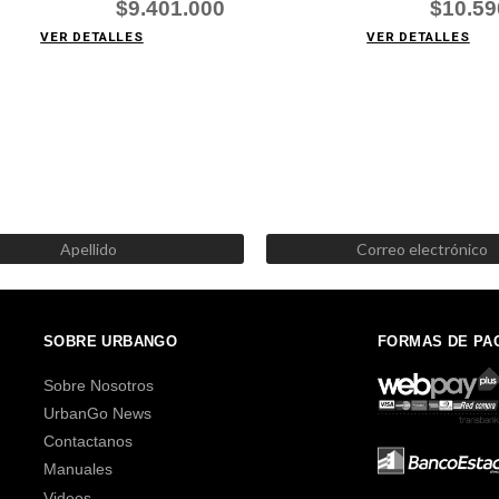
$9.401.000
$10.59
VER DETALLES
VER DETALLES
SUSCRÍBETE AHORA
Recibe las mejores promociones, descuentos y novedades
SOBRE URBANGO
FORMAS DE PA
Sobre Nosotros
UrbanGo News
Contactanos
Manuales
Videos