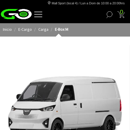
Mall Sport (local 4) / Lun a Dom de 10:00 a 20:00hrs
0
Inicio
E-Cargo
Carga
E-Box M