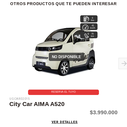
OTROS PRODUCTOS QUE TE PUEDEN INTERESAR
6
hrs
45
km/h
70
km
NO DISPONIBLE
RESERVA EL TUYO
UGCAR02015
City Car AIMA A520
$3.990.000
VER DETALLES