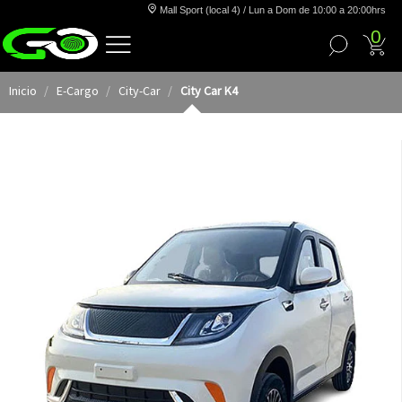
Mall Sport (local 4) / Lun a Dom de 10:00 a 20:00hrs
0
Inicio
E-Cargo
City-Car
City Car K4