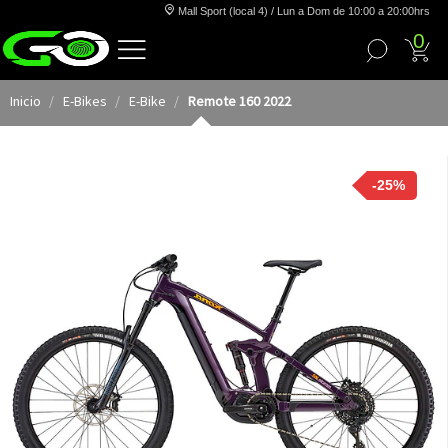
Mall Sport (local 4) / Lun a Dom de 10:00 a 20:00hrs
0
Inicio
E-Bikes
E-Bike
Remote 160 2022
-25%