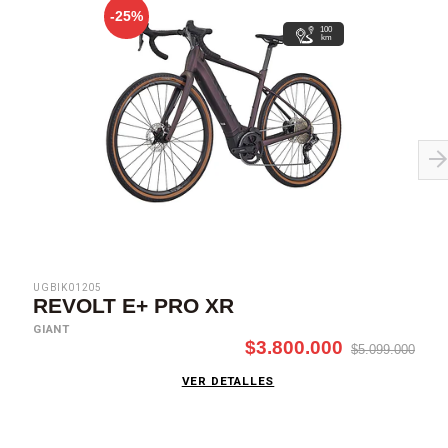
-25%
100
km
UGBIK01205
REVOLT E+ PRO XR
GIANT
$3.800.000
$5.099.000
VER DETALLES