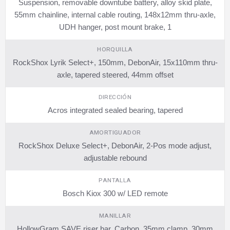
Suspension, removable downtube battery, alloy skid plate,
55mm chainline, internal cable routing, 148x12mm thru-axle,
UDH hanger, post mount brake, 1
HORQUILLA
RockShox Lyrik Select+, 150mm, DebonAir, 15x110mm thru-
axle, tapered steered, 44mm offset
DIRECCIÓN
Acros integrated sealed bearing, tapered
AMORTIGUADOR
RockShox Deluxe Select+, DebonAir, 2-Pos mode adjust,
adjustable rebound
PANTALLA
Bosch Kiox 300 w/ LED remote
MANILLAR
HollowGram SAVE riser bar, Carbon, 35mm clamp, 30mm