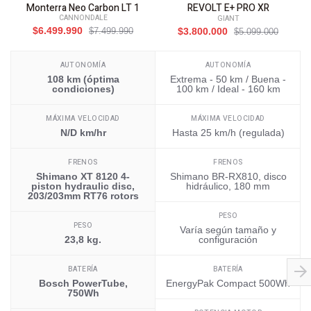
Monterra Neo Carbon LT 1
REVOLT E+ PRO XR
CANNONDALE
GIANT
$6.499.990
$7.499.990
$3.800.000
$5.099.000
AUTONOMÍA
AUTONOMÍA
108 km (óptima
Extrema - 50 km / Buena -
condiciones)
100 km / Ideal - 160 km
MÁXIMA VELOCIDAD
MÁXIMA VELOCIDAD
N/D km/hr
Hasta 25 km/h (regulada)
FRENOS
FRENOS
Shimano XT 8120 4-
Shimano BR-RX810, disco
piston hydraulic disc,
hidráulico, 180 mm
203/203mm RT76 rotors
PESO
PESO
Varía según tamaño y
23,8 kg.
configuración
BATERÍA
BATERÍA
Bosch PowerTube,
EnergyPak Compact 500Wh
750Wh