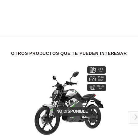
OTROS PRODUCTOS QUE TE PUEDEN INTERESAR
3 a 6
hrs
75-80
km/h
80-160
km
NO DISPONIBLE