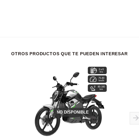
OTROS PRODUCTOS QUE TE PUEDEN INTERESAR
3 a 6
hrs
75-80
km/h
80-160
km
NO DISPONIBLE