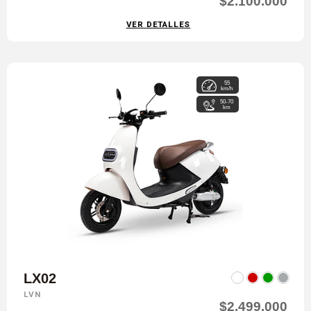
$2.100.000
VER DETALLES
55
km/h
50-70
km
LX02
LVN
$2.499.000