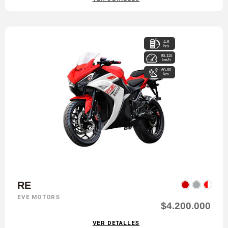
4-6
hrs
90-110
km/h
60-80
km
RE
EVE MOTORS
$4.200.000
VER DETALLES