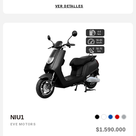
VER DETALLES
4-6
hrs
50-65
km/h
50-70
km
NIU1
EVE MOTORS
$1.590.000