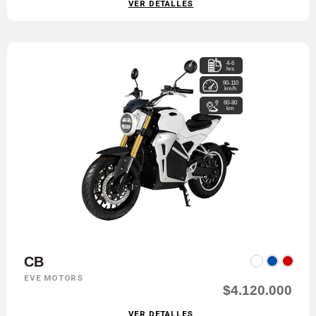
VER DETALLES
4-6
hrs
90-110
km/h
60-80
km
CB
EVE MOTORS
$4.120.000
VER DETALLES