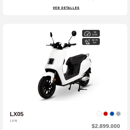
VER DETALLES
55
km/h
50-70
km
LX05
LVN
$2.899.000