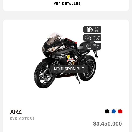
VER DETALLES
4-6
hrs
90-110
km/h
60-80
km
NO DISPONIBLE
XRZ
EVE MOTORS
$3.450.000