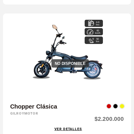
4-6
hrs
60
km/h
50
km
NO DISPONIBLE
Chopper Clásica
GILROYMOTOR
$2.200.000
VER DETALLES