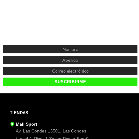
SUSCRÍBETE AHORA
Recibe las mejores promociones, descuentos y novedades
TIENDAS
Mall Sport
Av. Las Condes 13501, Las Condes
(Local 4, Piso -1 Sector Power Sport).