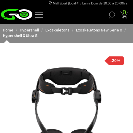
Mall Sport (local 4) / Lun a Dom de 10:00 a 20:00hrs
0
Home
Hypershell
Exoskeletons
Exoskeletons New Serie X
Hypershell X Ultra S
-20%