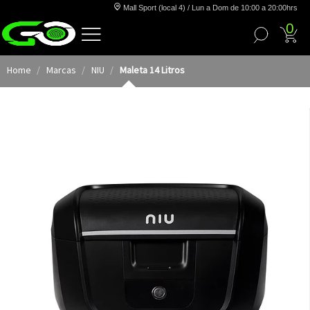
Mall Sport (local 4) / Lun a Dom de 10:00 a 20:00hrs
0
Home
Marcas
NIU
Maleta 14 Litros