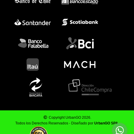
Copyright UrbanGO 2026.
Todos los Derechos Reservados - Diseñado por
UrbanGO SPA
.