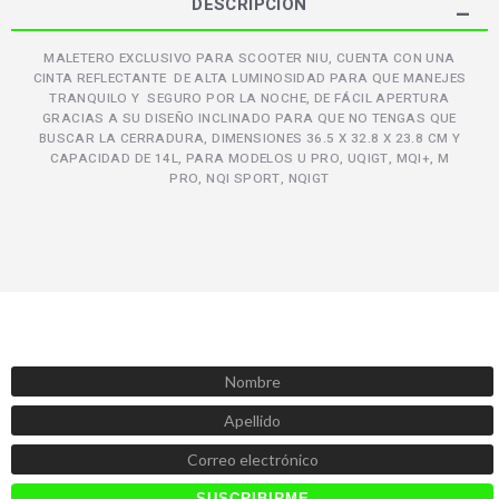
DESCRIPCIÓN
MALETERO EXCLUSIVO PARA SCOOTER NIU, CUENTA CON UNA
CINTA REFLECTANTE DE ALTA LUMINOSIDAD PARA QUE MANEJES
TRANQUILO Y SEGURO POR LA NOCHE, DE FÁCIL APERTURA
GRACIAS A SU DISEÑO INCLINADO PARA QUE NO TENGAS QUE
BUSCAR LA CERRADURA, DIMENSIONES 36.5 X 32.8 X 23.8 CM Y
CAPACIDAD DE 14L, PARA MODELOS U PRO, UQIGT, MQI+, M
PRO, NQI SPORT, NQIGT
SUSCRÍBETE AHORA
Recibe las mejores promociones, descuentos y novedades