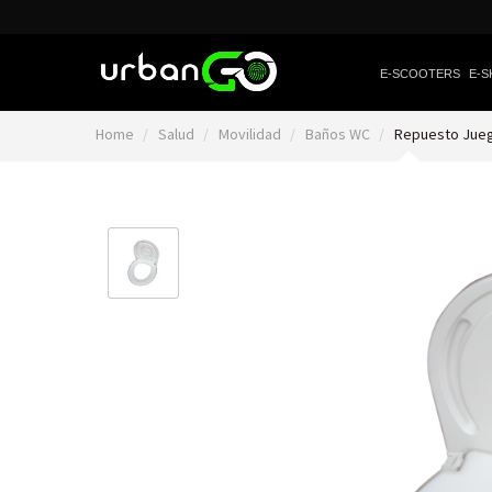
E-SCOOTERS
E-S
Home
Salud
Movilidad
Baños WC
Repuesto Jue