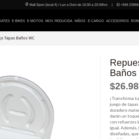
Mall Sport (local 4) / Lun a Dom de 10:00 a 20:00hrs
|
+569 23966
KATES
E-BIKES
E-MOTOS
MOV. REDUCIDA
NIÑOS
E-CARGO
ACCESORIOS
ROB
go Tapas Baños WC
Repues
Baños
$26.9
¡Transforma tu
juego de tapas
duradero materi
darán un toque
con refuerzos i
igual. Además,
diseñadas, que