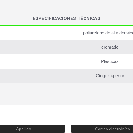
ESPECIFICACIONES TÉCNICAS
poliuretano de alta densid
cromado
Plásticas
Ciego superior
SUSCRÍBETE AHORA
Recibe las mejores promociones, descuentos y novedades