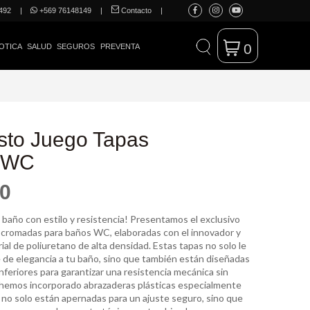
492
|
+569 76148149
|
Contacto
|
0
OTICA
SALUD
SEGUROS
PREVENTA
to Juego Tapas
 WC
80
 baño con estilo y resistencia! Presentamos el exclusivo
 cromadas para baños WC, elaboradas con el innovador y
al de poliuretano de alta densidad. Estas tapas no solo le
 de elegancia a tu baño, sino que también están diseñadas
nferiores para garantizar una resistencia mecánica sin
 hemos incorporado abrazaderas plásticas especialmente
 no solo están apernadas para un ajuste seguro, sino que