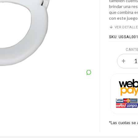
también cuenta
brindar una res
que combina est
con este juego 
VER DETALL
SKU: UGSAL00
CANTI
*Las cuotas se 