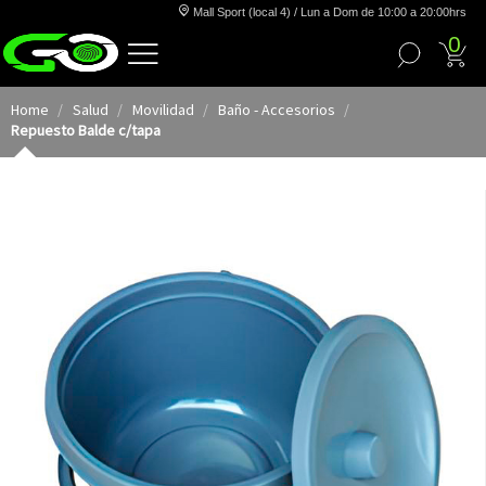
Mall Sport (local 4) / Lun a Dom de 10:00 a 20:00hrs
0
Home
Salud
Movilidad
Baño - Accesorios
Repuesto Balde c/tapa