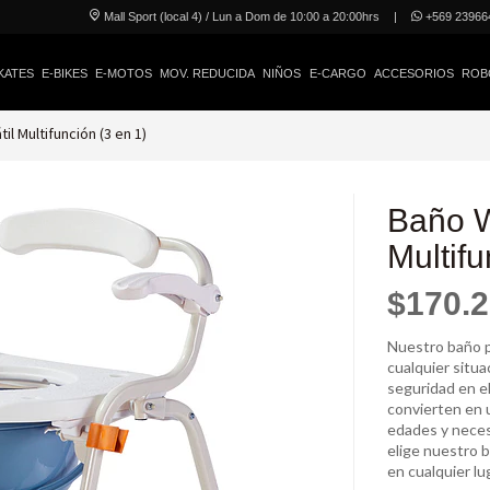
Mall Sport (local 4) / Lun a Dom de 10:00 a 20:00hrs
|
+569 23966
KATES
E-BIKES
E-MOTOS
MOV. REDUCIDA
NIÑOS
E-CARGO
ACCESORIOS
ROB
il Multifunción (3 en 1)
Baño W
Multifu
$170.
Nuestro baño p
cualquier situa
seguridad en el
convierten en u
edades y necesi
elige nuestro 
en cualquier l