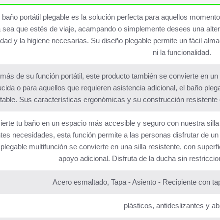
 baño portátil plegable es la solución perfecta para aquellos moment
 sea que estés de viaje, acampando o simplemente desees una alternat
ad y la higiene necesarias. Su diseño plegable permite un fácil alm
ni la funcionalidad.
más de su función portátil, este producto también se convierte en un
cida o para aquellos que requieren asistencia adicional, el baño pleg
table. Sus características ergonómicas y su construcción resistente
erte tu baño en un espacio más accesible y seguro con nuestra sill
ntes necesidades, esta función permite a las personas disfrutar de un 
plegable multifunción se convierte en una silla resistente, con super
apoyo adicional. Disfruta de la ducha sin restriccion
Acero esmaltado, Tapa - Asiento - Recipiente con tap
plásticos, antideslizantes y ab