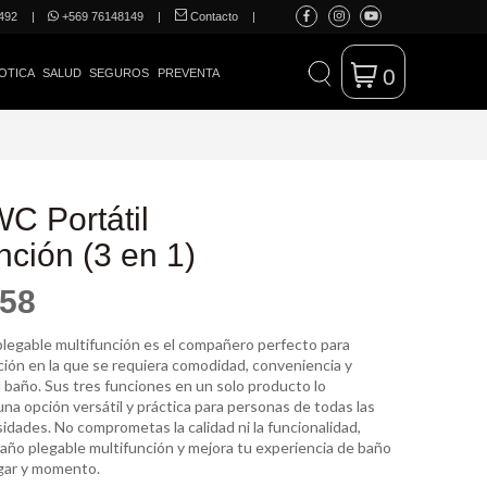
492
|
+569 76148149
|
Contacto
|
0
OTICA
SALUD
SEGUROS
PREVENTA
C Portátil
nción (3 en 1)
258
legable multifunción es el compañero perfecto para
ción en la que se requiera comodidad, conveniencia y
 baño. Sus tres funciones en un solo producto lo
na opción versátil y práctica para personas de todas las
dades. No comprometas la calidad ni la funcionalidad,
baño plegable multifunción y mejora tu experiencia de baño
ugar y momento.