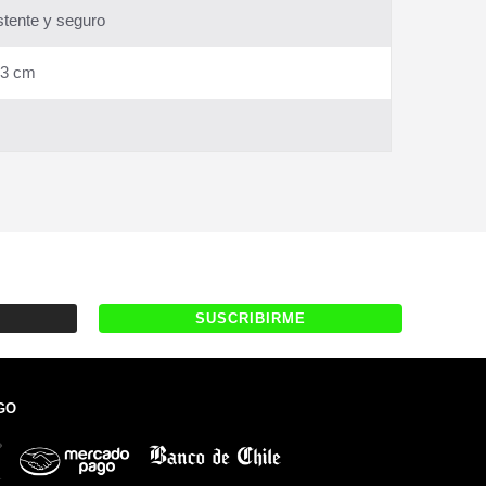
stente y seguro
73 cm
GO