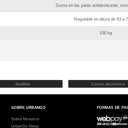
Goma en las patas antideslizante, resi
Regulable en altura de 63 a 
100 kg
SUSCRÍBETE AHORA
Recibe las mejores promociones, descuentos y novedades
SOBRE URBANGO
FORMAS DE PA
Sobre Nosotros
UrbanGo News