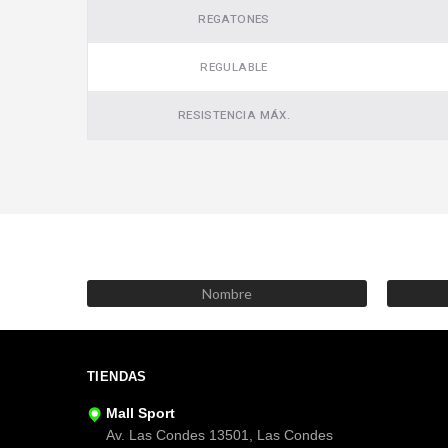
REGATONES
REGULABLE
RESISTENCIA MÁX.
TIENDAS
Mall Sport
Av. Las Condes 13501, Las Condes