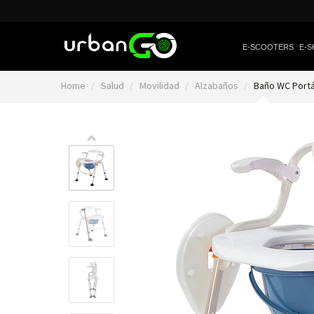
E-SCOOTERS
E-S
Home
Salud
Movilidad
Alzabaños
Baño WC Portát